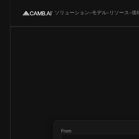
ソリューション
モデル
リソース
価
From