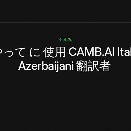
仕組み
やって
に
使用
CAMB.AI
Ita
Azerbaijani
翻訳者