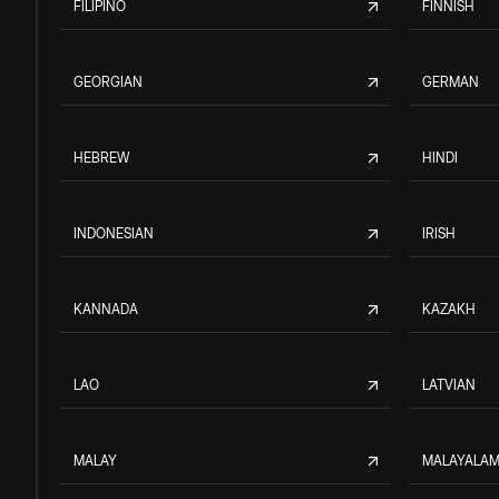
FILIPINO
FINNISH
GEORGIAN
GERMAN
HEBREW
HINDI
INDONESIAN
IRISH
KANNADA
KAZAKH
LAO
LATVIAN
MALAY
MALAYALA