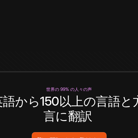
世界の 99% の人々の声
英語から150以上の言語と
言に翻訳