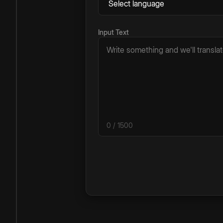
Input Text
0
/ 1500