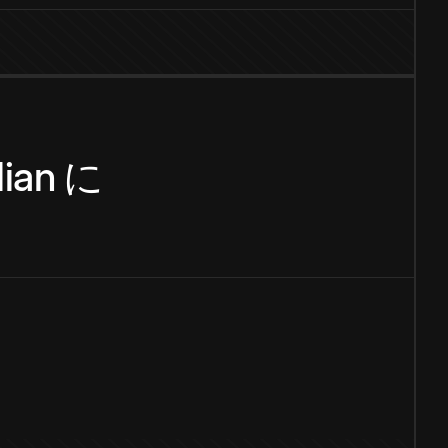
lian
に