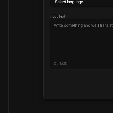
Input Text
0
/ 1500