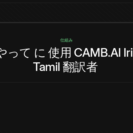
仕組み
やって
に
使用
CAMB.AI
Ir
Tamil
翻訳者