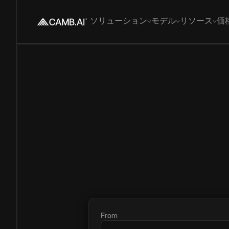
ソリューション
モデル
リソース
価
From