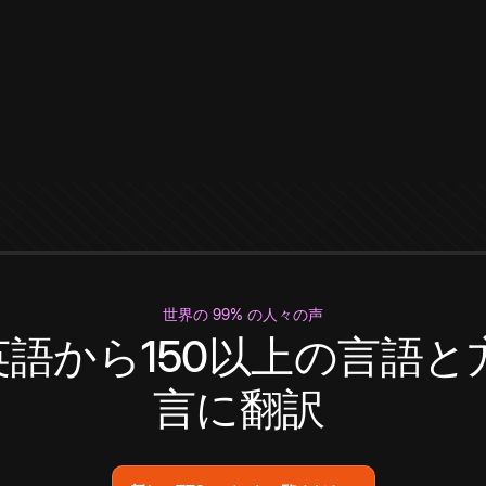
世界の 99% の人々の声
英語から150以上の言語と
言に翻訳