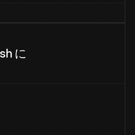
ish
に