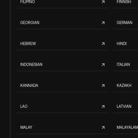
FILIPINO
FINNISH
GEORGIAN
GERMAN
HEBREW
HINDI
INDONESIAN
ITALIAN
KANNADA
KAZAKH
LAO
LATVIAN
MALAY
MALAYALA