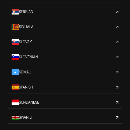
SERBIAN
SINHALA
SLOVAK
SLOVENIAN
SOMALI
SPANISH
SUNDANESE
SWAHILI