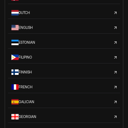
DUTCH
ENGLISH
ESTONIAN
FILIPINO
FINNISH
FRENCH
GALICIAN
GEORGIAN