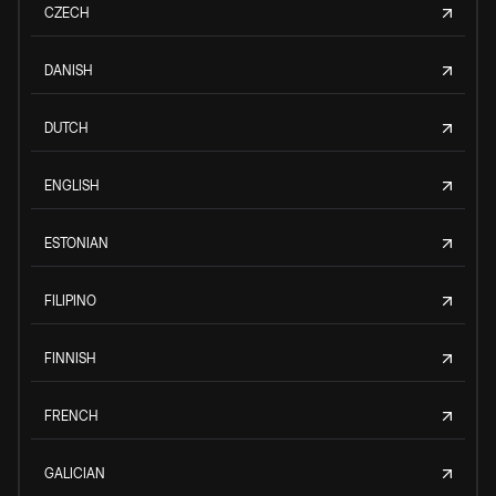
CZECH
DANISH
DUTCH
ENGLISH
ESTONIAN
FILIPINO
FINNISH
FRENCH
GALICIAN