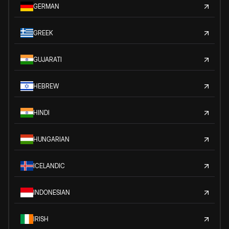
GERMAN
GREEK
GUJARATI
HEBREW
HINDI
HUNGARIAN
ICELANDIC
INDONESIAN
IRISH