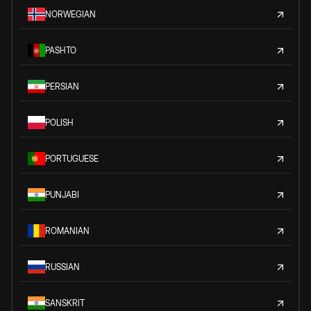
NORWEGIAN
PASHTO
PERSIAN
POLISH
PORTUGUESE
PUNJABI
ROMANIAN
RUSSIAN
SANSKRIT