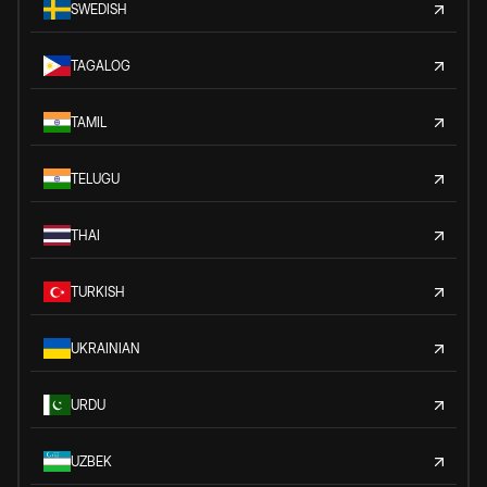
SWEDISH
TAGALOG
TAMIL
TELUGU
THAI
TURKISH
UKRAINIAN
URDU
UZBEK