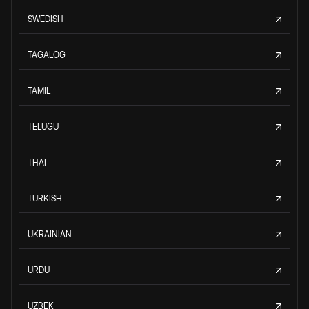
SWEDISH
TAGALOG
TAMIL
TELUGU
THAI
TURKISH
UKRAINIAN
URDU
UZBEK