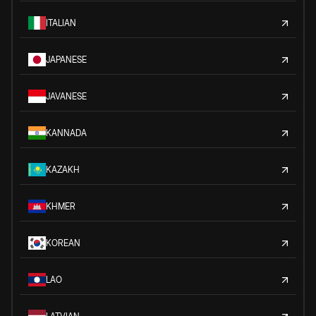
ITALIAN
JAPANESE
JAVANESE
KANNADA
KAZAKH
KHMER
KOREAN
LAO