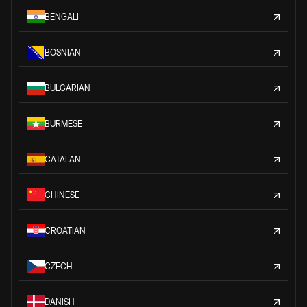
BENGALI
BOSNIAN
BULGARIAN
BURMESE
CATALAN
CHINESE
CROATIAN
CZECH
DANISH