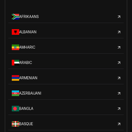
AFRIKAANS
ALBANIAN
AMHARIC
ARABIC
ARMENIAN
AZERBAIJANI
BANGLA
BASQUE