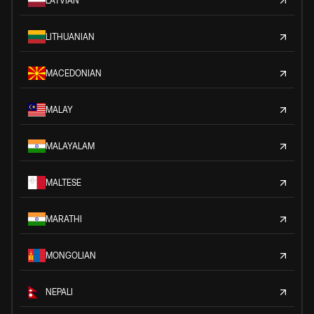
LATVIAN
LITHUANIAN
MACEDONIAN
MALAY
MALAYALAM
MALTESE
MARATHI
MONGOLIAN
NEPALI