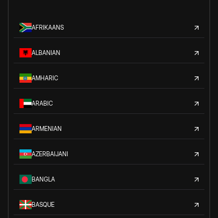
AFRIKAANS
ALBANIAN
AMHARIC
ARABIC
ARMENIAN
AZERBAIJANI
BANGLA
BASQUE