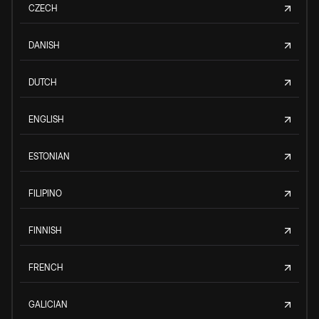
CZECH
DANISH
DUTCH
ENGLISH
ESTONIAN
FILIPINO
FINNISH
FRENCH
GALICIAN