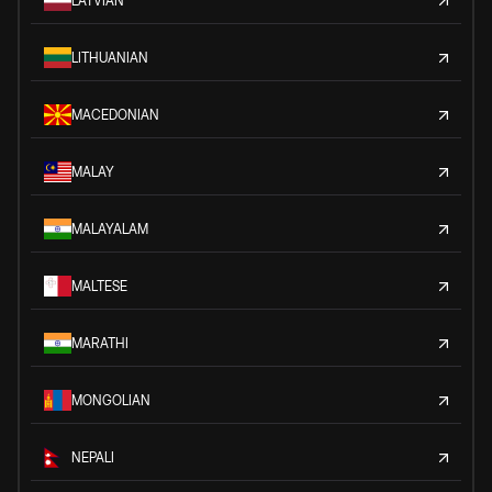
LATVIAN
LITHUANIAN
MACEDONIAN
MALAY
MALAYALAM
MALTESE
MARATHI
MONGOLIAN
NEPALI