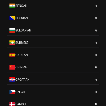
BENGALI
BOSNIAN
BULGARIAN
BURMESE
CATALAN
CHINESE
CROATIAN
CZECH
DANISH