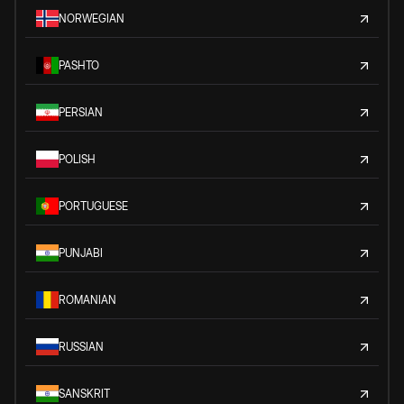
NORWEGIAN
PASHTO
PERSIAN
POLISH
PORTUGUESE
PUNJABI
ROMANIAN
RUSSIAN
SANSKRIT