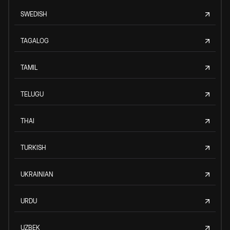
SWEDISH
TAGALOG
TAMIL
TELUGU
THAI
TURKISH
UKRAINIAN
URDU
UZBEK