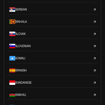
SERBIAN
SINHALA
SLOVAK
SLOVENIAN
SOMALI
SPANISH
SUNDANESE
SWAHILI