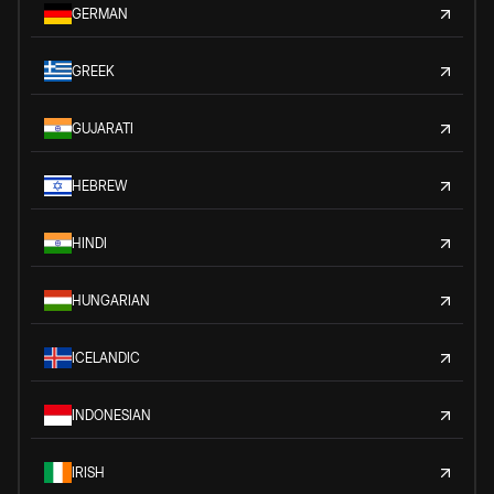
GERMAN
GREEK
GUJARATI
HEBREW
HINDI
HUNGARIAN
ICELANDIC
INDONESIAN
IRISH