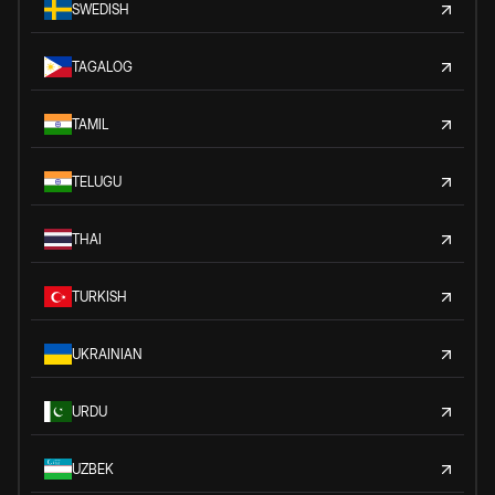
SWEDISH
TAGALOG
TAMIL
TELUGU
THAI
TURKISH
UKRAINIAN
URDU
UZBEK