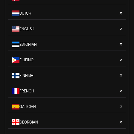
DUTCH
ENGLISH
ESTONIAN
FILIPINO
FINNISH
FRENCH
GALICIAN
GEORGIAN