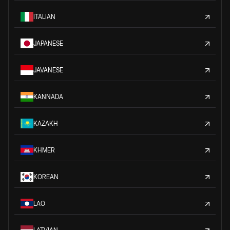
ITALIAN
JAPANESE
JAVANESE
KANNADA
KAZAKH
KHMER
KOREAN
LAO