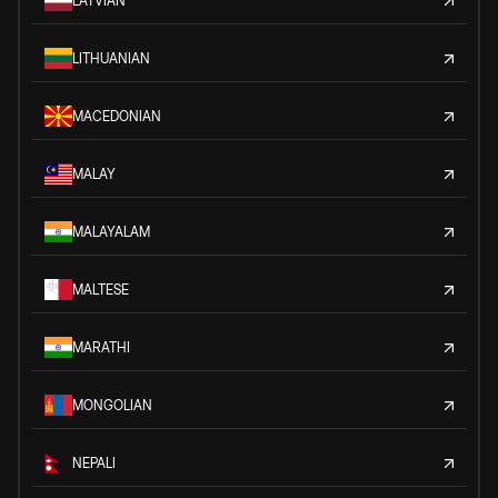
LATVIAN
LITHUANIAN
MACEDONIAN
MALAY
MALAYALAM
MALTESE
MARATHI
MONGOLIAN
NEPALI