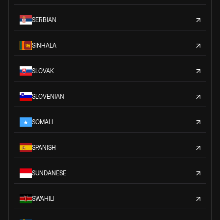
SERBIAN
SINHALA
SLOVAK
SLOVENIAN
SOMALI
SPANISH
SUNDANESE
SWAHILI