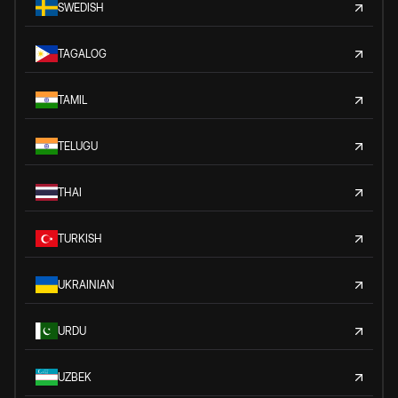
SWEDISH
TAGALOG
TAMIL
TELUGU
THAI
TURKISH
UKRAINIAN
URDU
UZBEK