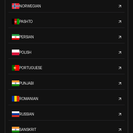
NORWEGIAN
PASHTO
PERSIAN
POLISH
PORTUGUESE
PUNJABI
ROMANIAN
RUSSIAN
SANSKRIT