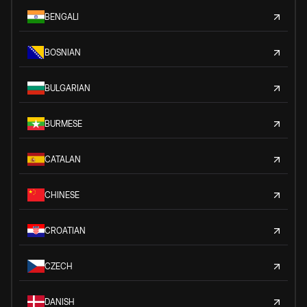
BENGALI
BOSNIAN
BULGARIAN
BURMESE
CATALAN
CHINESE
CROATIAN
CZECH
DANISH