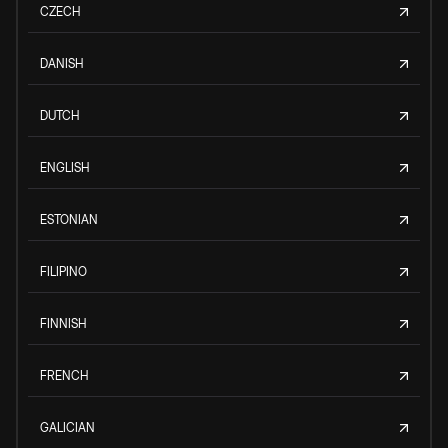
CZECH
DANISH
DUTCH
ENGLISH
ESTONIAN
FILIPINO
FINNISH
FRENCH
GALICIAN