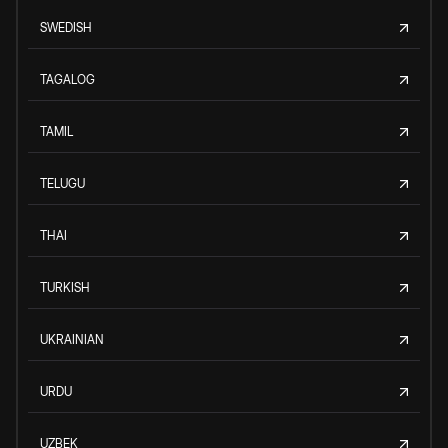
SWEDISH
TAGALOG
TAMIL
TELUGU
THAI
TURKISH
UKRAINIAN
URDU
UZBEK