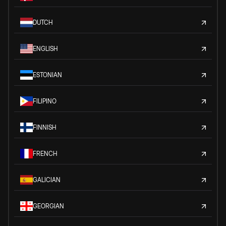
DUTCH
ENGLISH
ESTONIAN
FILIPINO
FINNISH
FRENCH
GALICIAN
GEORGIAN