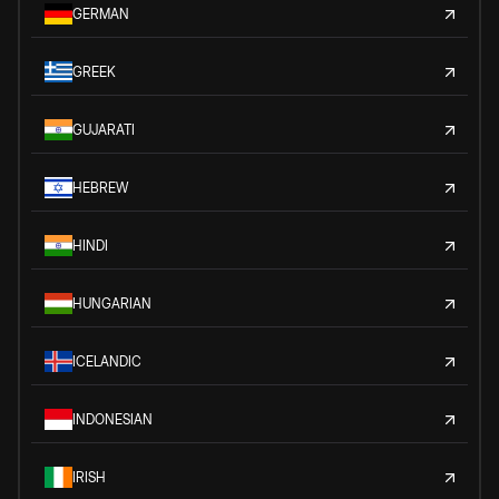
GERMAN
GREEK
GUJARATI
HEBREW
HINDI
HUNGARIAN
ICELANDIC
INDONESIAN
IRISH