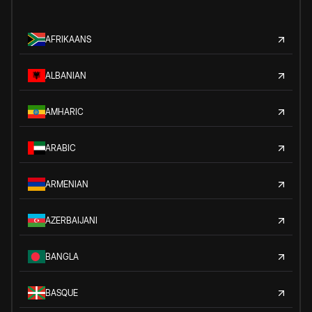
AFRIKAANS
ALBANIAN
AMHARIC
ARABIC
ARMENIAN
AZERBAIJANI
BANGLA
BASQUE