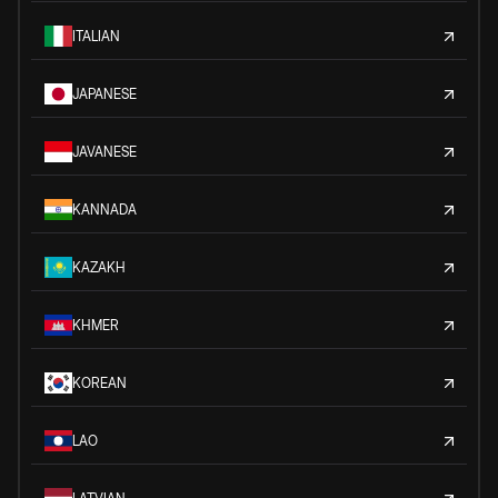
ITALIAN
JAPANESE
JAVANESE
KANNADA
KAZAKH
KHMER
KOREAN
LAO