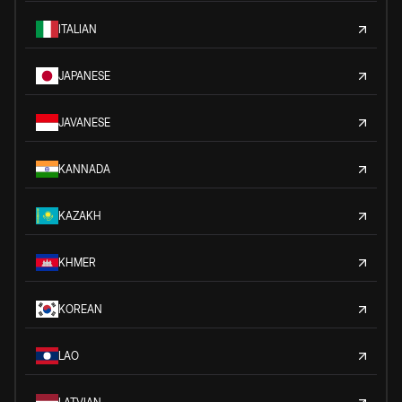
ITALIAN
JAPANESE
JAVANESE
KANNADA
KAZAKH
KHMER
KOREAN
LAO