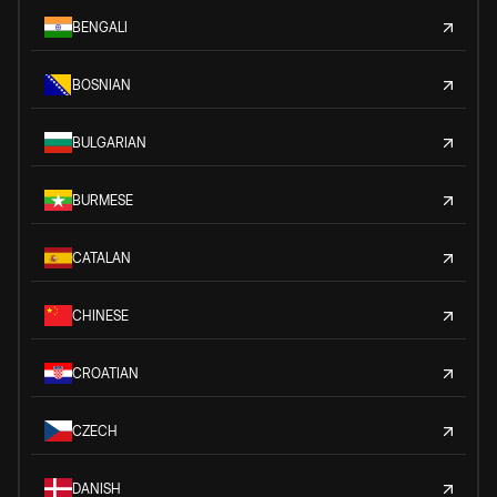
BENGALI
BOSNIAN
BULGARIAN
BURMESE
CATALAN
CHINESE
CROATIAN
CZECH
DANISH