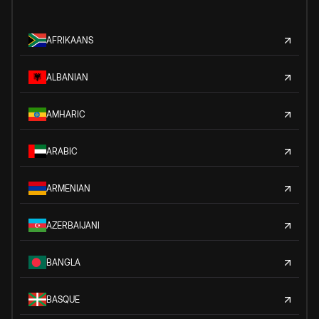
AFRIKAANS
ALBANIAN
AMHARIC
ARABIC
ARMENIAN
AZERBAIJANI
BANGLA
BASQUE