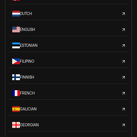
DUTCH
ENGLISH
ESTONIAN
FILIPINO
FINNISH
FRENCH
GALICIAN
GEORGIAN