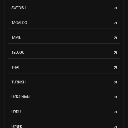
SWEDISH
TAGALOG
TAMIL
TELUGU
THAI
TURKISH
UKRAINIAN
URDU
UZBEK