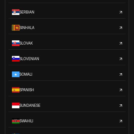
SERBIAN
SINHALA
SLOVAK
SLOVENIAN
SOMALI
SPANISH
SUNDANESE
SWAHILI