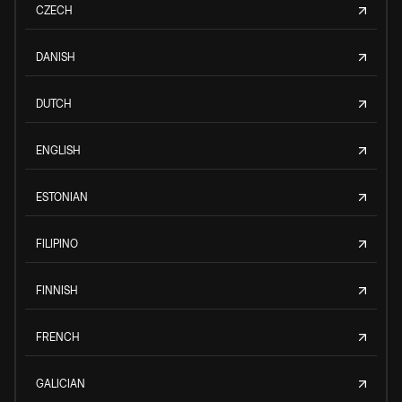
CZECH
DANISH
DUTCH
ENGLISH
ESTONIAN
FILIPINO
FINNISH
FRENCH
GALICIAN