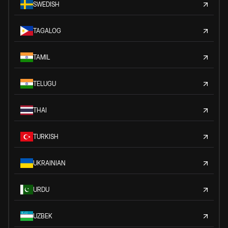
SWEDISH
TAGALOG
TAMIL
TELUGU
THAI
TURKISH
UKRAINIAN
URDU
UZBEK