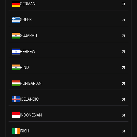
GERMAN
GREEK
GUJARATI
HEBREW
HINDI
HUNGARIAN
ICELANDIC
INDONESIAN
IRISH