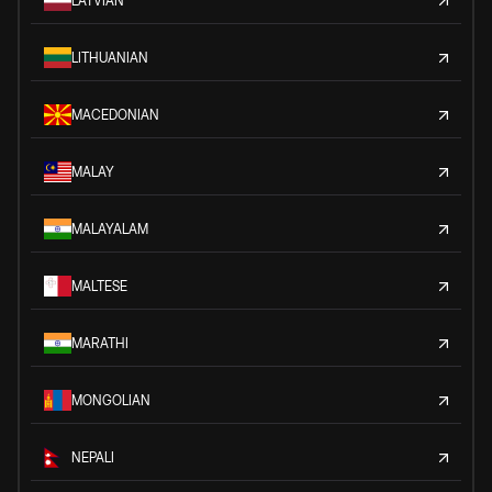
LATVIAN
LITHUANIAN
MACEDONIAN
MALAY
MALAYALAM
MALTESE
MARATHI
MONGOLIAN
NEPALI