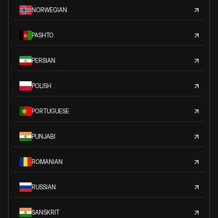
NORWEGIAN
PASHTO
PERSIAN
POLISH
PORTUGUESE
PUNJABI
ROMANIAN
RUSSIAN
SANSKRIT