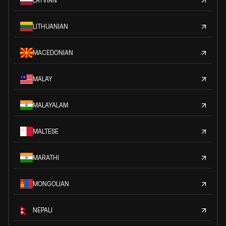
LATVIAN
LITHUANIAN
MACEDONIAN
MALAY
MALAYALAM
MALTESE
MARATHI
MONGOLIAN
NEPALI