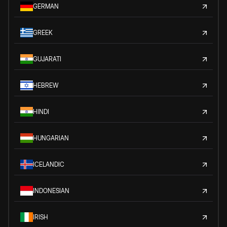
GERMAN
GREEK
GUJARATI
HEBREW
HINDI
HUNGARIAN
ICELANDIC
INDONESIAN
IRISH