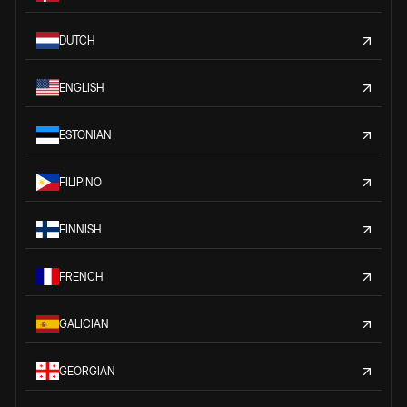
DUTCH
ENGLISH
ESTONIAN
FILIPINO
FINNISH
FRENCH
GALICIAN
GEORGIAN