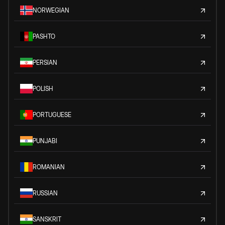
NORWEGIAN
PASHTO
PERSIAN
POLISH
PORTUGUESE
PUNJABI
ROMANIAN
RUSSIAN
SANSKRIT