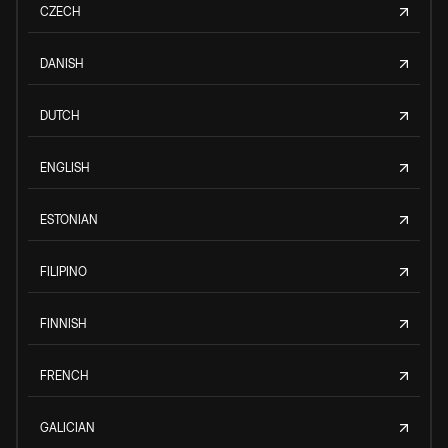
CZECH
DANISH
DUTCH
ENGLISH
ESTONIAN
FILIPINO
FINNISH
FRENCH
GALICIAN