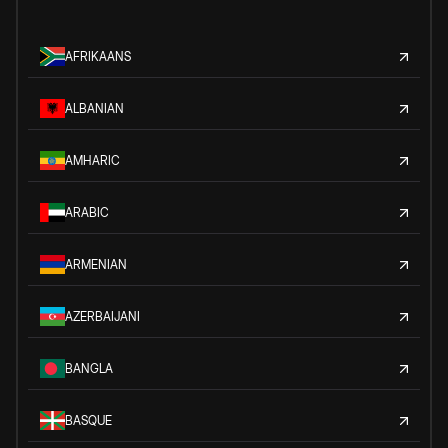
AFRIKAANS
ALBANIAN
AMHARIC
ARABIC
ARMENIAN
AZERBAIJANI
BANGLA
BASQUE