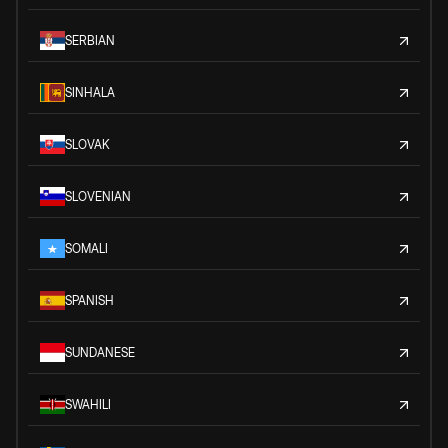
SERBIAN
SINHALA
SLOVAK
SLOVENIAN
SOMALI
SPANISH
SUNDANESE
SWAHILI