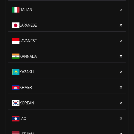
ITALIAN
JAPANESE
JAVANESE
KANNADA
KAZAKH
KHMER
KOREAN
LAO