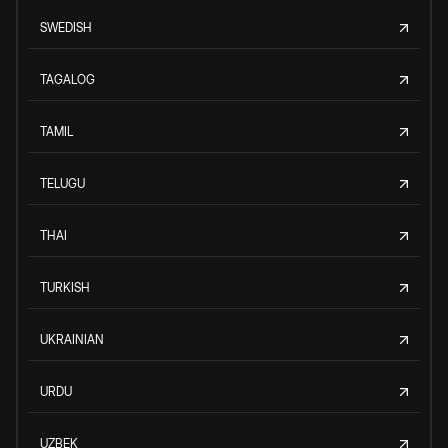
SWEDISH
TAGALOG
TAMIL
TELUGU
THAI
TURKISH
UKRAINIAN
URDU
UZBEK