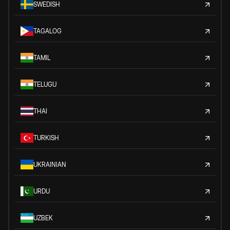
SWEDISH
TAGALOG
TAMIL
TELUGU
THAI
TURKISH
UKRAINIAN
URDU
UZBEK