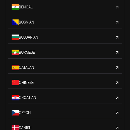
BENGALI
BOSNIAN
BULGARIAN
BURMESE
CATALAN
CHINESE
CROATIAN
CZECH
DANISH