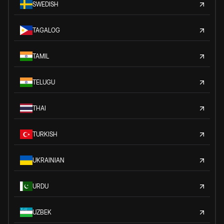
SWEDISH
TAGALOG
TAMIL
TELUGU
THAI
TURKISH
UKRAINIAN
URDU
UZBEK