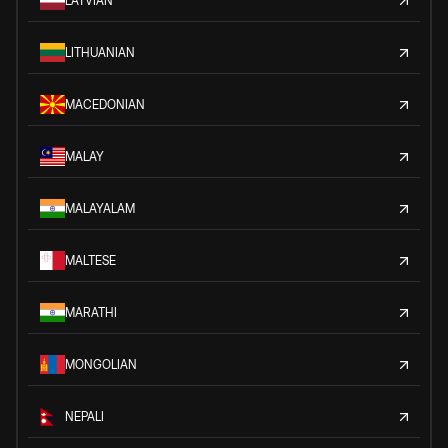
LATVIAN
LITHUANIAN
MACEDONIAN
MALAY
MALAYALAM
MALTESE
MARATHI
MONGOLIAN
NEPALI