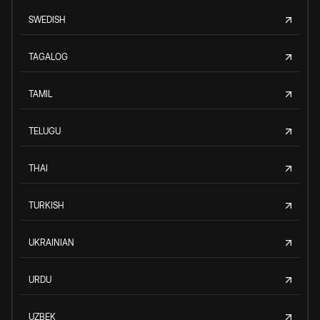
SWEDISH
TAGALOG
TAMIL
TELUGU
THAI
TURKISH
UKRAINIAN
URDU
UZBEK