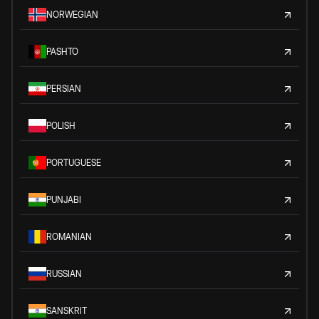
NORWEGIAN
PASHTO
PERSIAN
POLISH
PORTUGUESE
PUNJABI
ROMANIAN
RUSSIAN
SANSKRIT