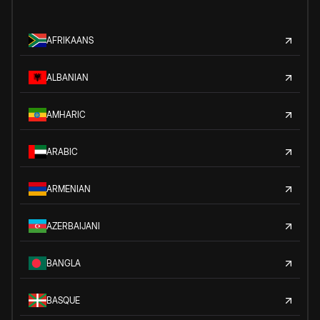
AFRIKAANS
ALBANIAN
AMHARIC
ARABIC
ARMENIAN
AZERBAIJANI
BANGLA
BASQUE