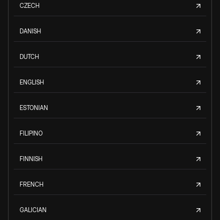
CZECH
DANISH
DUTCH
ENGLISH
ESTONIAN
FILIPINO
FINNISH
FRENCH
GALICIAN