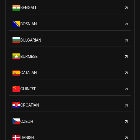
BENGALI
BOSNIAN
BULGARIAN
BURMESE
CATALAN
CHINESE
CROATIAN
CZECH
DANISH