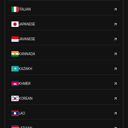
ITALIAN
JAPANESE
JAVANESE
KANNADA
KAZAKH
KHMER
KOREAN
LAO