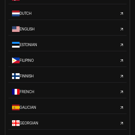
DUTCH
ENGLISH
ESTONIAN
FILIPINO
FINNISH
FRENCH
GALICIAN
GEORGIAN