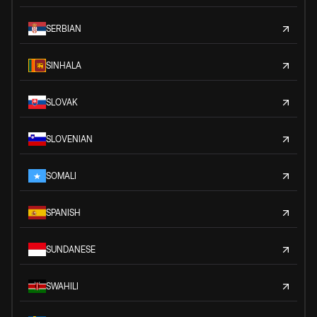
SERBIAN
SINHALA
SLOVAK
SLOVENIAN
SOMALI
SPANISH
SUNDANESE
SWAHILI