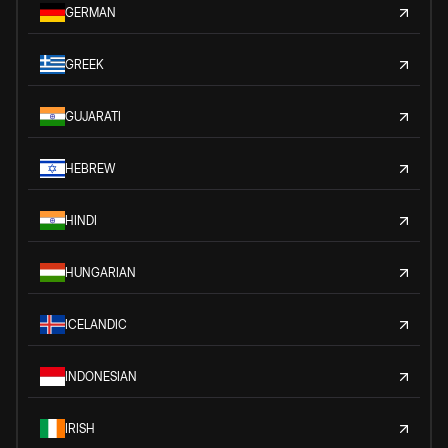
GERMAN
GREEK
GUJARATI
HEBREW
HINDI
HUNGARIAN
ICELANDIC
INDONESIAN
IRISH