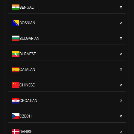
BENGALI
BOSNIAN
BULGARIAN
BURMESE
CATALAN
CHINESE
CROATIAN
CZECH
DANISH