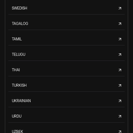
SWEDISH
TAGALOG
TAMIL
TELUGU
THAI
TURKISH
UKRAINIAN
URDU
UZBEK