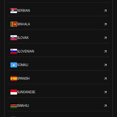
SERBIAN
SINHALA
SLOVAK
SLOVENIAN
SOMALI
SPANISH
SUNDANESE
SWAHILI