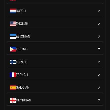
DUTCH
ENGLISH
ESTONIAN
FILIPINO
FINNISH
FRENCH
GALICIAN
GEORGIAN