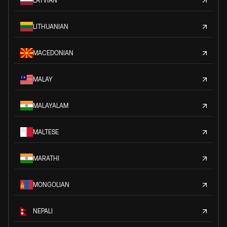
LATVIAN
LITHUANIAN
MACEDONIAN
MALAY
MALAYALAM
MALTESE
MARATHI
MONGOLIAN
NEPALI