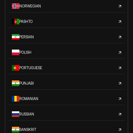
NORWEGIAN
PASHTO
PERSIAN
POLISH
PORTUGUESE
PUNJABI
ROMANIAN
RUSSIAN
SANSKRIT