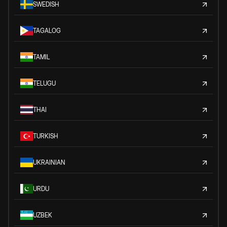
SWEDISH
TAGALOG
TAMIL
TELUGU
THAI
TURKISH
UKRAINIAN
URDU
UZBEK