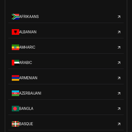
AFRIKAANS
ALBANIAN
AMHARIC
ARABIC
ARMENIAN
AZERBAIJANI
BANGLA
BASQUE