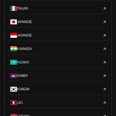
ITALIAN
JAPANESE
JAVANESE
KANNADA
KAZAKH
KHMER
KOREAN
LAO