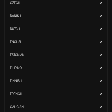
CZECH
DANISH
DUTCH
ENGLISH
ESTONIAN
FILIPINO
FINNISH
FRENCH
GALICIAN