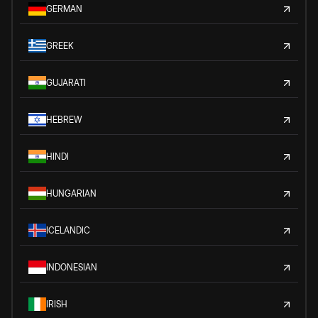
GERMAN
GREEK
GUJARATI
HEBREW
HINDI
HUNGARIAN
ICELANDIC
INDONESIAN
IRISH