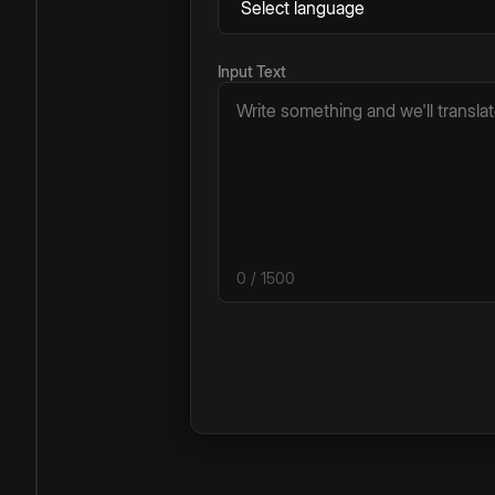
Input Text
0
/ 1500