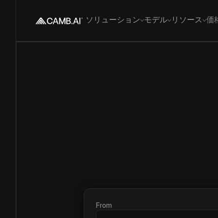
ソリューション
モデル
リソース
価
From