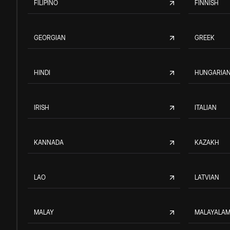
FILIPINO
FINNISH
GEORGIAN
GREEK
HINDI
HUNGARIA
IRISH
ITALIAN
KANNADA
KAZAKH
LAO
LATVIAN
MALAY
MALAYALA