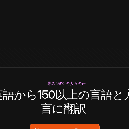
世界の 99% の人々の声
英語から150以上の言語と
言に翻訳