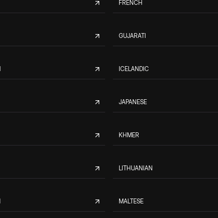
FRENCH
GUJARATI
N
ICELANDIC
JAPANESE
KHMER
LITHUANIAN
M
MALTESE