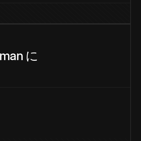
rman
に