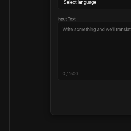
Input Text
0
/ 1500