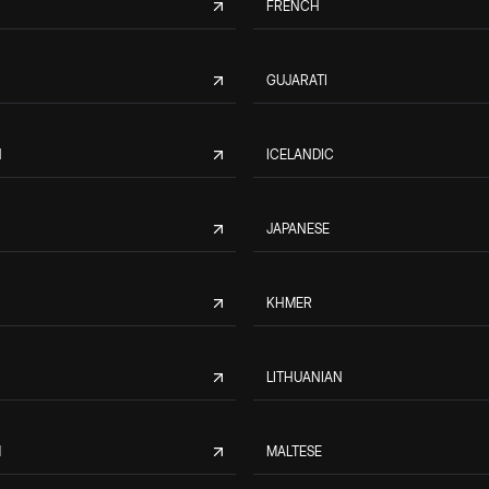
FRENCH
GUJARATI
N
ICELANDIC
JAPANESE
KHMER
LITHUANIAN
M
MALTESE