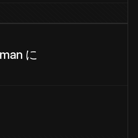
rman
に