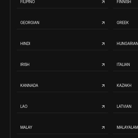
FILIPINO
FINNISH
GEORGIAN
GREEK
HINDI
HUNGARIA
IRISH
ITALIAN
KANNADA
KAZAKH
LAO
LATVIAN
MALAY
MALAYALA