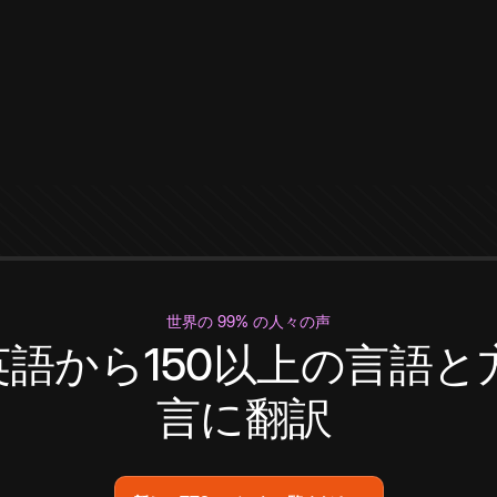
世界の 99% の人々の声
英語から150以上の言語と
言に翻訳