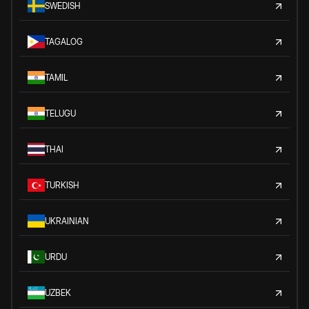
SWEDISH
TAGALOG
TAMIL
TELUGU
THAI
TURKISH
UKRAINIAN
URDU
UZBEK