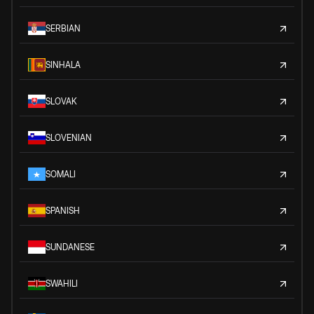
SERBIAN
SINHALA
SLOVAK
SLOVENIAN
SOMALI
SPANISH
SUNDANESE
SWAHILI