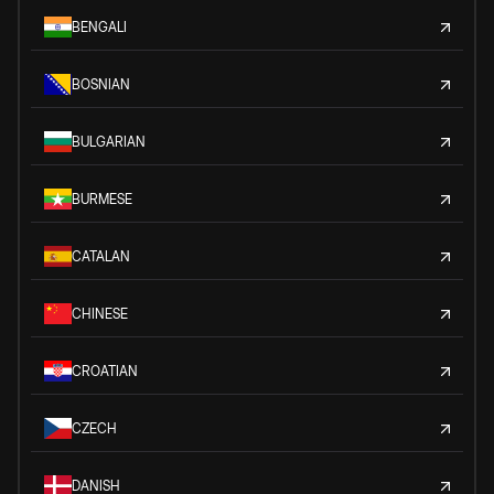
BENGALI
BOSNIAN
BULGARIAN
BURMESE
CATALAN
CHINESE
CROATIAN
CZECH
DANISH