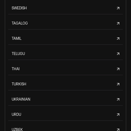
SWEDISH
TAGALOG
TAMIL
TELUGU
THAI
TURKISH
UKRAINIAN
URDU
UZBEK