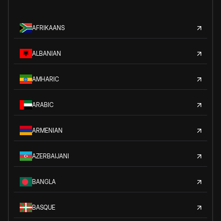
AFRIKAANS
ALBANIAN
AMHARIC
ARABIC
ARMENIAN
AZERBAIJANI
BANGLA
BASQUE