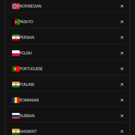
NORWEGIAN
PASHTO
PERSIAN
POLISH
PORTUGUESE
PUNJABI
ROMANIAN
RUSSIAN
SANSKRIT