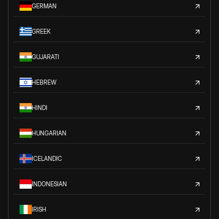
GERMAN
GREEK
GUJARATI
HEBREW
HINDI
HUNGARIAN
ICELANDIC
INDONESIAN
IRISH