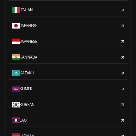
ITALIAN
JAPANESE
JAVANESE
KANNADA
KAZAKH
KHMER
KOREAN
LAO