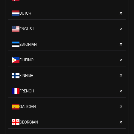
DUTCH
ENGLISH
ESTONIAN
FILIPINO
FINNISH
FRENCH
GALICIAN
GEORGIAN