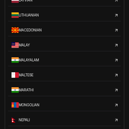
LATVIAN
LITHUANIAN
MACEDONIAN
MALAY
MALAYALAM
MALTESE
MARATHI
MONGOLIAN
NEPALI