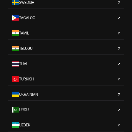
SWEDISH
TAGALOG
TAMIL
TELUGU
THAI
TURKISH
UKRAINIAN
URDU
UZBEK