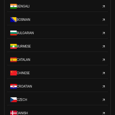
BENGALI
BOSNIAN
BULGARIAN
BURMESE
CATALAN
CHINESE
CROATIAN
CZECH
DANISH