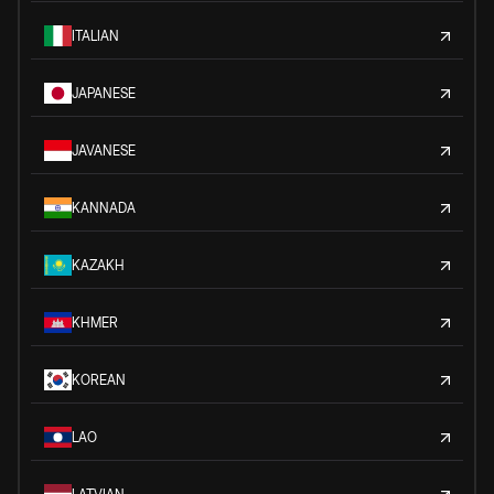
ITALIAN
JAPANESE
JAVANESE
KANNADA
KAZAKH
KHMER
KOREAN
LAO