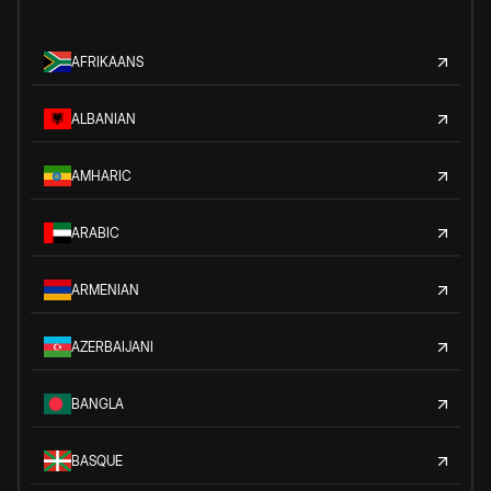
AFRIKAANS
ALBANIAN
AMHARIC
ARABIC
ARMENIAN
AZERBAIJANI
BANGLA
BASQUE