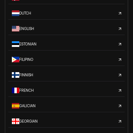
DUTCH
ENGLISH
ESTONIAN
FILIPINO
FINNISH
FRENCH
GALICIAN
GEORGIAN