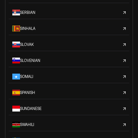
SERBIAN
SINHALA
SLOVAK
SLOVENIAN
SOMALI
SPANISH
SUNDANESE
SWAHILI