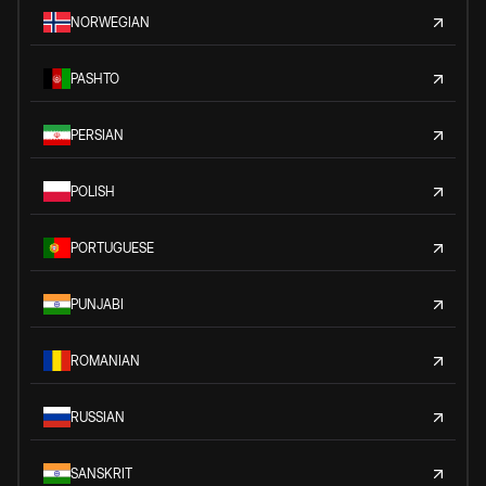
NORWEGIAN
PASHTO
PERSIAN
POLISH
PORTUGUESE
PUNJABI
ROMANIAN
RUSSIAN
SANSKRIT