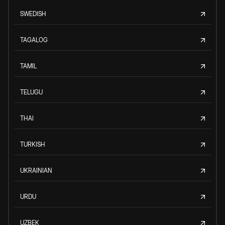
SWEDISH
TAGALOG
TAMIL
TELUGU
THAI
TURKISH
UKRAINIAN
URDU
UZBEK