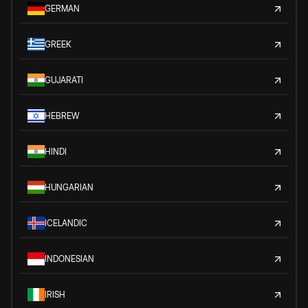
GERMAN
GREEK
GUJARATI
HEBREW
HINDI
HUNGARIAN
ICELANDIC
INDONESIAN
IRISH