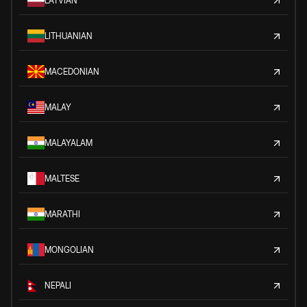
LATVIAN
LITHUANIAN
MACEDONIAN
MALAY
MALAYALAM
MALTESE
MARATHI
MONGOLIAN
NEPALI