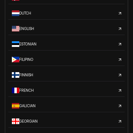
DUTCH
ENGLISH
ESTONIAN
FILIPINO
FINNISH
FRENCH
GALICIAN
GEORGIAN