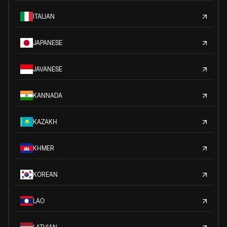
ITALIAN
JAPANESE
JAVANESE
KANNADA
KAZAKH
KHMER
KOREAN
LAO