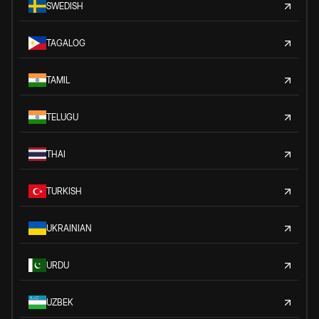
SWEDISH
TAGALOG
TAMIL
TELUGU
THAI
TURKISH
UKRAINIAN
URDU
UZBEK