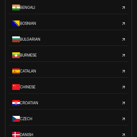
BENGALI
BOSNIAN
BULGARIAN
BURMESE
CATALAN
CHINESE
CROATIAN
CZECH
DANISH