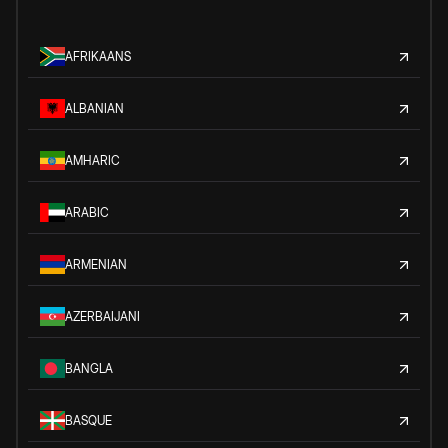
AFRIKAANS
ALBANIAN
AMHARIC
ARABIC
ARMENIAN
AZERBAIJANI
BANGLA
BASQUE