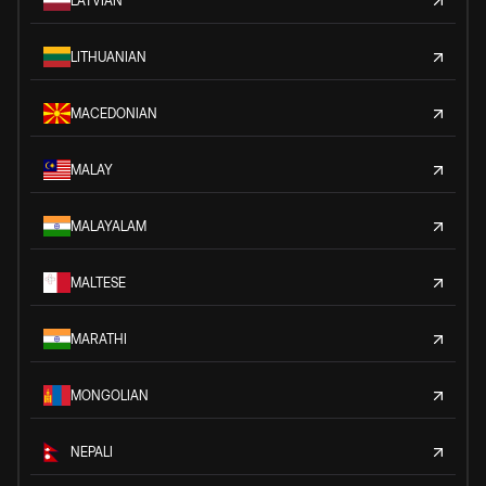
LATVIAN
LITHUANIAN
MACEDONIAN
MALAY
MALAYALAM
MALTESE
MARATHI
MONGOLIAN
NEPALI