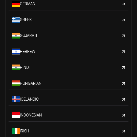
GERMAN
GREEK
GUJARATI
HEBREW
HINDI
HUNGARIAN
ICELANDIC
INDONESIAN
IRISH