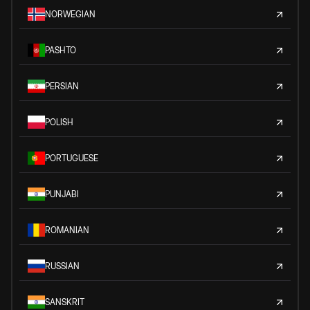
NORWEGIAN
PASHTO
PERSIAN
POLISH
PORTUGUESE
PUNJABI
ROMANIAN
RUSSIAN
SANSKRIT