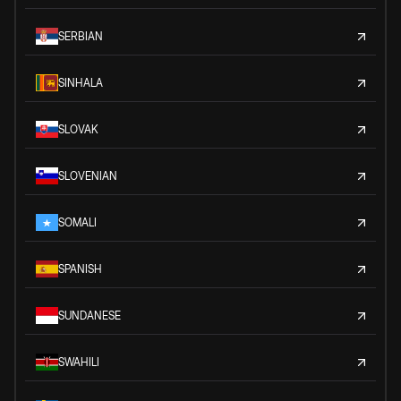
SERBIAN
SINHALA
SLOVAK
SLOVENIAN
SOMALI
SPANISH
SUNDANESE
SWAHILI