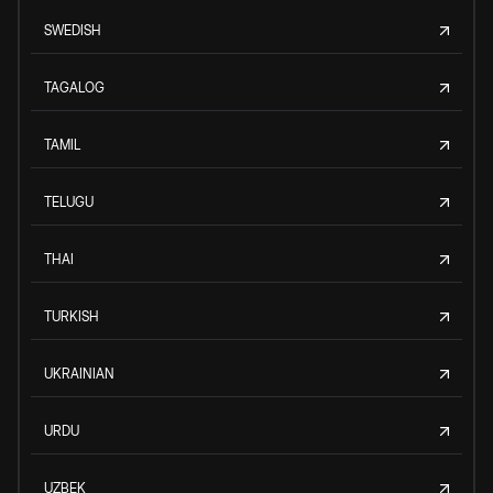
SWEDISH
TAGALOG
TAMIL
TELUGU
THAI
TURKISH
UKRAINIAN
URDU
UZBEK