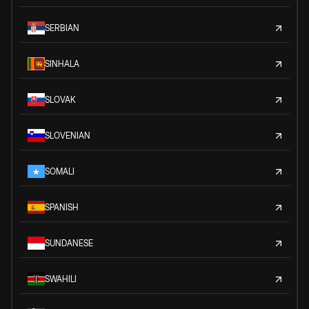
SERBIAN
SINHALA
SLOVAK
SLOVENIAN
SOMALI
SPANISH
SUNDANESE
SWAHILI