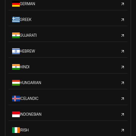
GERMAN
GREEK
GUJARATI
HEBREW
HINDI
HUNGARIAN
ICELANDIC
INDONESIAN
IRISH