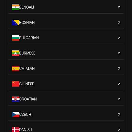
BENGALI
BOSNIAN
BULGARIAN
BURMESE
CATALAN
CHINESE
CROATIAN
CZECH
DANISH