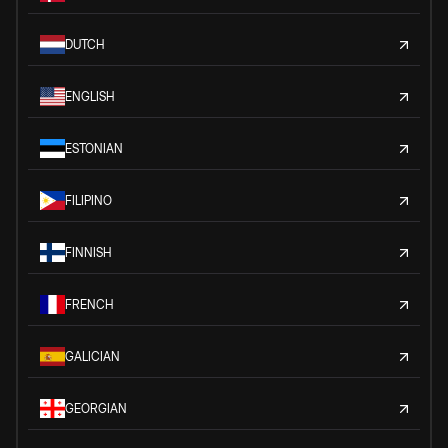
DUTCH
ENGLISH
ESTONIAN
FILIPINO
FINNISH
FRENCH
GALICIAN
GEORGIAN