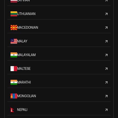
LATVIAN
LITHUANIAN
MACEDONIAN
MALAY
MALAYALAM
MALTESE
MARATHI
MONGOLIAN
NEPALI