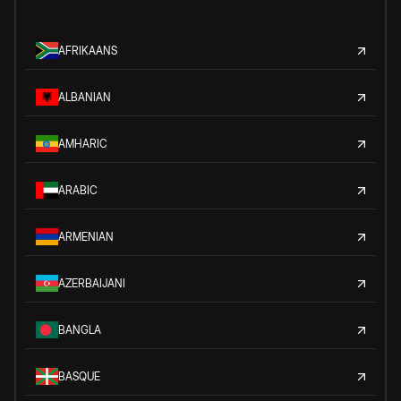
AFRIKAANS
ALBANIAN
AMHARIC
ARABIC
ARMENIAN
AZERBAIJANI
BANGLA
BASQUE