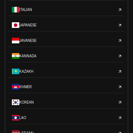
ITALIAN
JAPANESE
JAVANESE
KANNADA
KAZAKH
KHMER
KOREAN
LAO