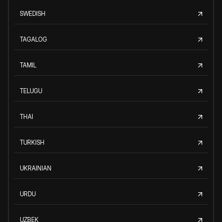
SWEDISH
TAGALOG
TAMIL
TELUGU
THAI
TURKISH
UKRAINIAN
URDU
UZBEK