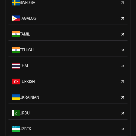
SWEDISH
TAGALOG
TAMIL
TELUGU
THAI
TURKISH
UKRAINIAN
URDU
UZBEK