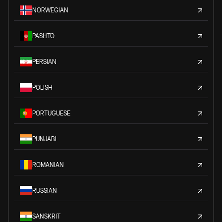
NORWEGIAN
PASHTO
PERSIAN
POLISH
PORTUGUESE
PUNJABI
ROMANIAN
RUSSIAN
SANSKRIT