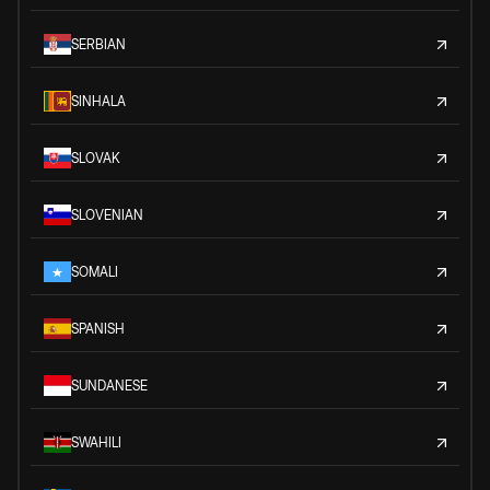
SERBIAN
SINHALA
SLOVAK
SLOVENIAN
SOMALI
SPANISH
SUNDANESE
SWAHILI