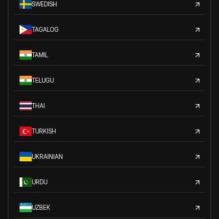
SWEDISH
TAGALOG
TAMIL
TELUGU
THAI
TURKISH
UKRAINIAN
URDU
UZBEK