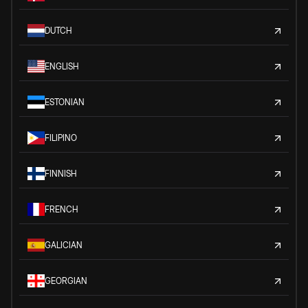
DUTCH
ENGLISH
ESTONIAN
FILIPINO
FINNISH
FRENCH
GALICIAN
GEORGIAN