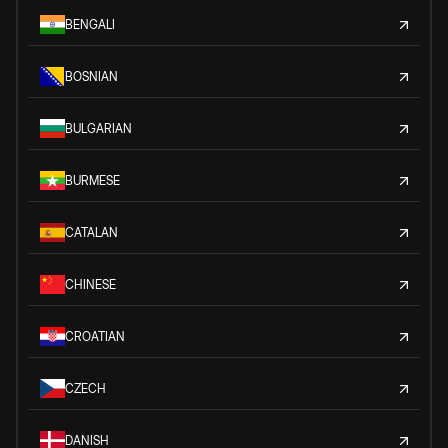
BENGALI
BOSNIAN
BULGARIAN
BURMESE
CATALAN
CHINESE
CROATIAN
CZECH
DANISH