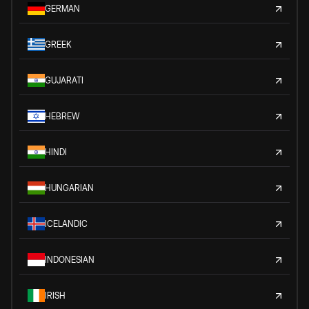
GERMAN
GREEK
GUJARATI
HEBREW
HINDI
HUNGARIAN
ICELANDIC
INDONESIAN
IRISH