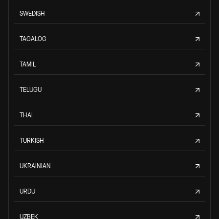
SWEDISH
TAGALOG
TAMIL
TELUGU
THAI
TURKISH
UKRAINIAN
URDU
UZBEK