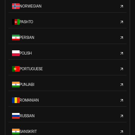
NORWEGIAN
PASHTO
PERSIAN
POLISH
PORTUGUESE
PUNJABI
ROMANIAN
RUSSIAN
SANSKRIT