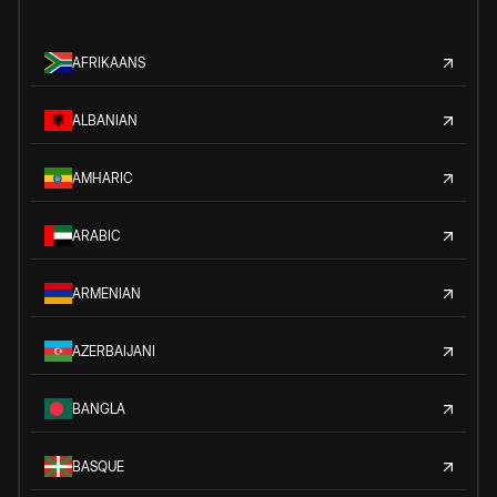
AFRIKAANS
ALBANIAN
AMHARIC
ARABIC
ARMENIAN
AZERBAIJANI
BANGLA
BASQUE