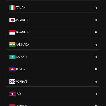
ITALIAN
JAPANESE
JAVANESE
KANNADA
KAZAKH
KHMER
KOREAN
LAO