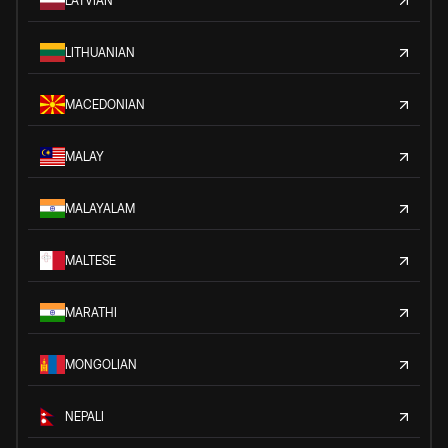
LATVIAN
LITHUANIAN
MACEDONIAN
MALAY
MALAYALAM
MALTESE
MARATHI
MONGOLIAN
NEPALI