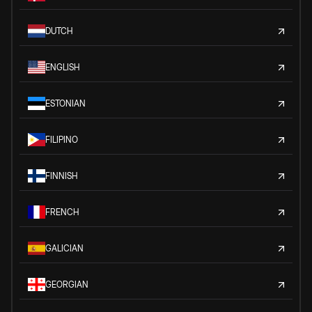
DUTCH
ENGLISH
ESTONIAN
FILIPINO
FINNISH
FRENCH
GALICIAN
GEORGIAN