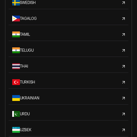
SWEDISH
TAGALOG
TAMIL
TELUGU
THAI
TURKISH
UKRAINIAN
URDU
UZBEK