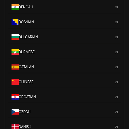
BENGALI
BOSNIAN
BULGARIAN
BURMESE
CATALAN
CHINESE
CROATIAN
CZECH
DANISH