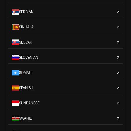
SERBIAN
SINHALA
SLOVAK
SLOVENIAN
SOMALI
SPANISH
SUNDANESE
SWAHILI