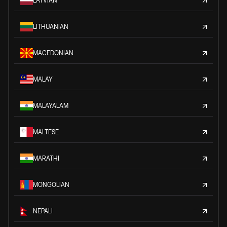
LATVIAN
LITHUANIAN
MACEDONIAN
MALAY
MALAYALAM
MALTESE
MARATHI
MONGOLIAN
NEPALI