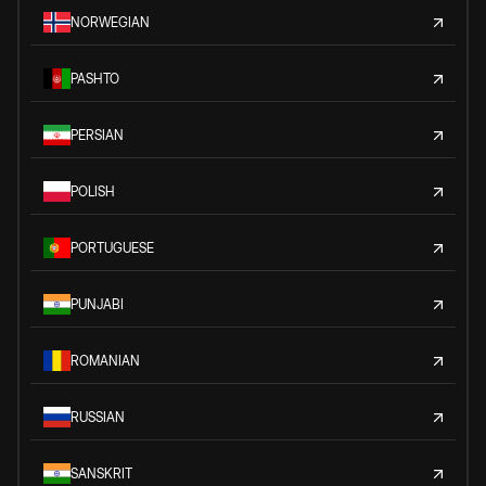
NORWEGIAN
PASHTO
PERSIAN
POLISH
PORTUGUESE
PUNJABI
ROMANIAN
RUSSIAN
SANSKRIT