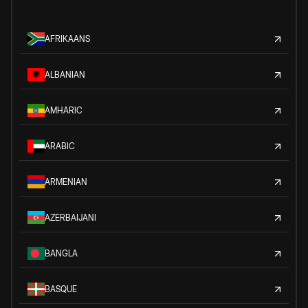
AFRIKAANS
ALBANIAN
AMHARIC
ARABIC
ARMENIAN
AZERBAIJANI
BANGLA
BASQUE