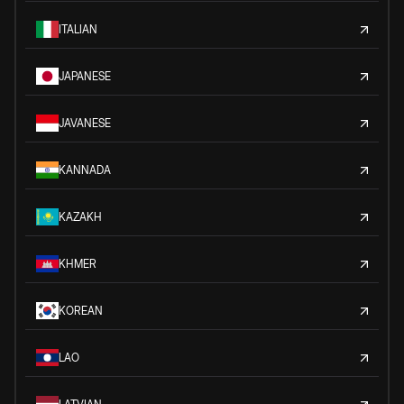
ITALIAN
JAPANESE
JAVANESE
KANNADA
KAZAKH
KHMER
KOREAN
LAO