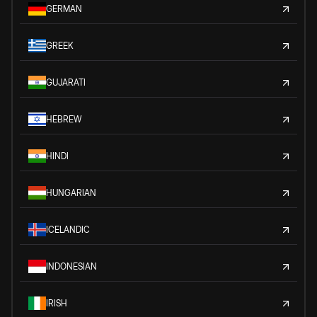
GERMAN
GREEK
GUJARATI
HEBREW
HINDI
HUNGARIAN
ICELANDIC
INDONESIAN
IRISH