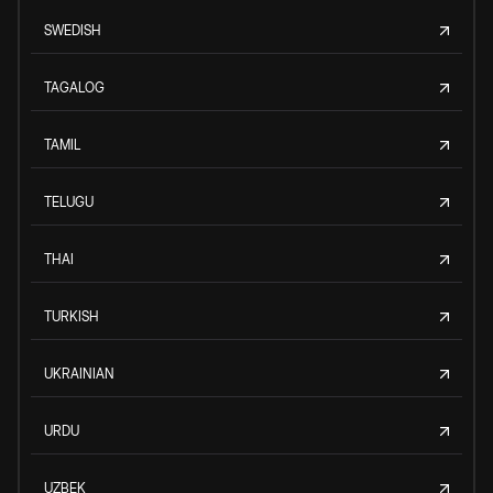
SWEDISH
TAGALOG
TAMIL
TELUGU
THAI
TURKISH
UKRAINIAN
URDU
UZBEK