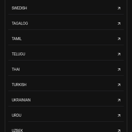
SWEDISH
TAGALOG
TAMIL
TELUGU
THAI
TURKISH
UKRAINIAN
URDU
UZBEK