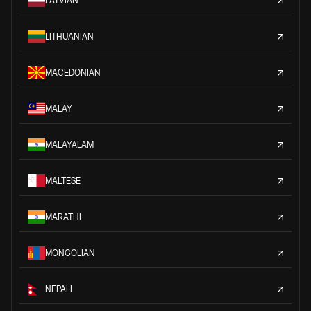
LATVIAN
LITHUANIAN
MACEDONIAN
MALAY
MALAYALAM
MALTESE
MARATHI
MONGOLIAN
NEPALI