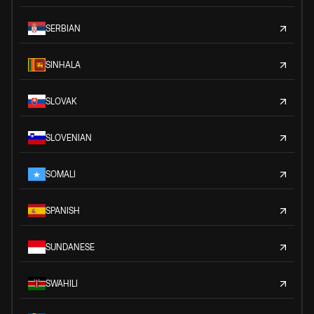
SERBIAN
SINHALA
SLOVAK
SLOVENIAN
SOMALI
SPANISH
SUNDANESE
SWAHILI