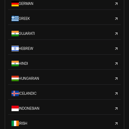
GERMAN
GREEK
GUJARATI
HEBREW
HINDI
HUNGARIAN
ICELANDIC
INDONESIAN
IRISH