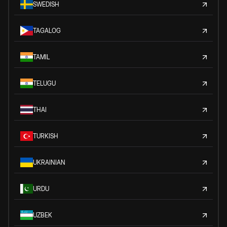
SWEDISH
TAGALOG
TAMIL
TELUGU
THAI
TURKISH
UKRAINIAN
URDU
UZBEK