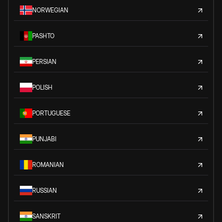
NORWEGIAN
PASHTO
PERSIAN
POLISH
PORTUGUESE
PUNJABI
ROMANIAN
RUSSIAN
SANSKRIT