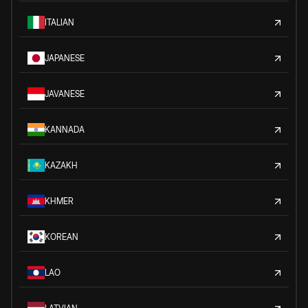
ITALIAN
JAPANESE
JAVANESE
KANNADA
KAZAKH
KHMER
KOREAN
LAO