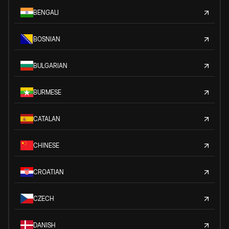
BENGALI
BOSNIAN
BULGARIAN
BURMESE
CATALAN
CHINESE
CROATIAN
CZECH
DANISH