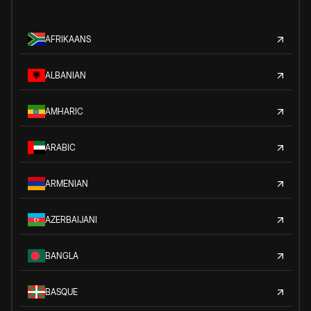
AFRIKAANS
ALBANIAN
AMHARIC
ARABIC
ARMENIAN
AZERBAIJANI
BANGLA
BASQUE