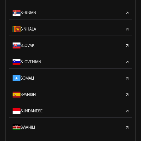
SERBIAN
SINHALA
SLOVAK
SLOVENIAN
SOMALI
SPANISH
SUNDANESE
SWAHILI