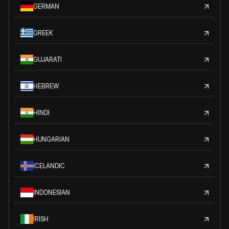
GERMAN
GREEK
GUJARATI
HEBREW
HINDI
HUNGARIAN
ICELANDIC
INDONESIAN
IRISH