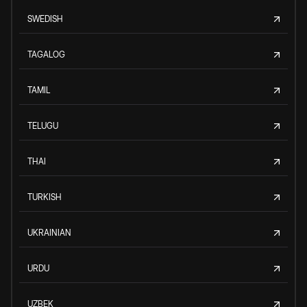
SWEDISH
TAGALOG
TAMIL
TELUGU
THAI
TURKISH
UKRAINIAN
URDU
UZBEK