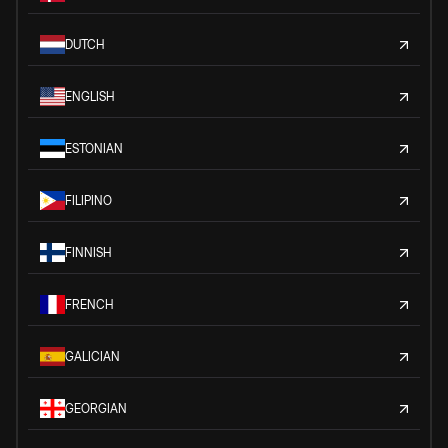
DUTCH
ENGLISH
ESTONIAN
FILIPINO
FINNISH
FRENCH
GALICIAN
GEORGIAN