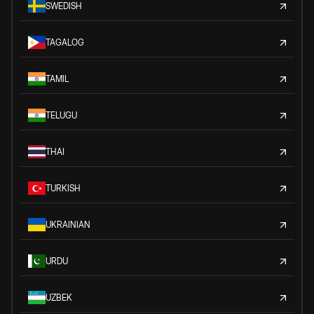
SWEDISH
TAGALOG
TAMIL
TELUGU
THAI
TURKISH
UKRAINIAN
URDU
UZBEK