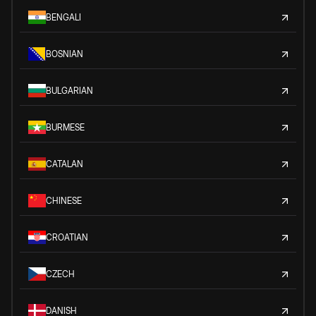
BENGALI
BOSNIAN
BULGARIAN
BURMESE
CATALAN
CHINESE
CROATIAN
CZECH
DANISH