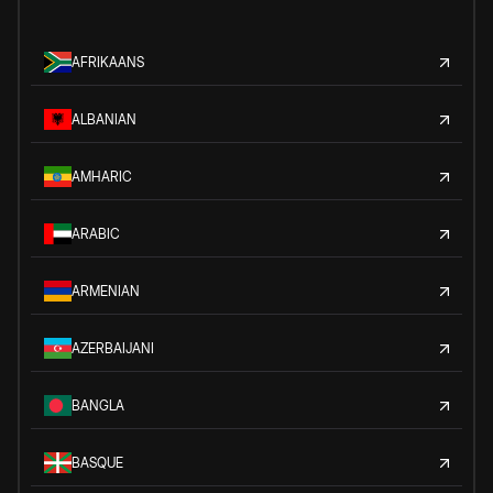
AFRIKAANS
ALBANIAN
AMHARIC
ARABIC
ARMENIAN
AZERBAIJANI
BANGLA
BASQUE