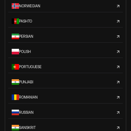
NORWEGIAN
PASHTO
PERSIAN
POLISH
PORTUGUESE
PUNJABI
ROMANIAN
RUSSIAN
SANSKRIT