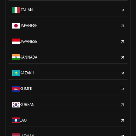
ITALIAN
JAPANESE
JAVANESE
KANNADA
KAZAKH
KHMER
KOREAN
LAO