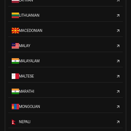
LATVIAN
LITHUANIAN
MACEDONIAN
MALAY
MALAYALAM
MALTESE
MARATHI
MONGOLIAN
NEPALI