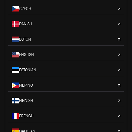
CZECH
DANISH
DUTCH
ENGLISH
ESTONIAN
FILIPINO
FINNISH
FRENCH
GALICIAN