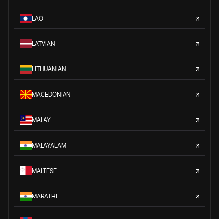
LAO
LATVIAN
LITHUANIAN
MACEDONIAN
MALAY
MALAYALAM
MALTESE
MARATHI