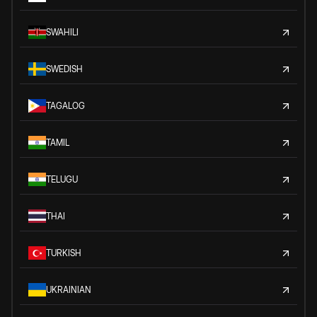
SWAHILI
SWEDISH
TAGALOG
TAMIL
TELUGU
THAI
TURKISH
UKRAINIAN