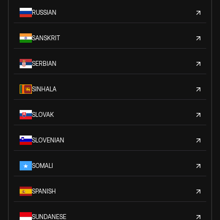
RUSSIAN
SANSKRIT
SERBIAN
SINHALA
SLOVAK
SLOVENIAN
SOMALI
SPANISH
SUNDANESE