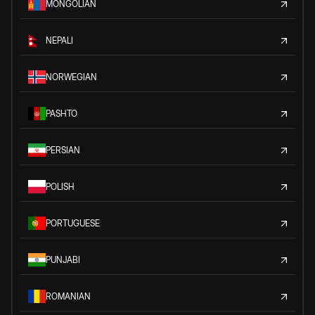
MONGOLIAN
NEPALI
NORWEGIAN
PASHTO
PERSIAN
POLISH
PORTUGUESE
PUNJABI
ROMANIAN