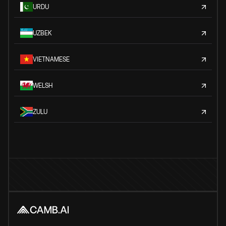
URDU
UZBEK
VIETNAMESE
WELSH
ZULU