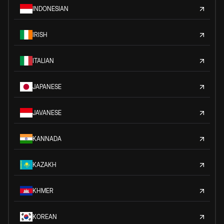
INDONESIAN
IRISH
ITALIAN
JAPANESE
JAVANESE
KANNADA
KAZAKH
KHMER
KOREAN