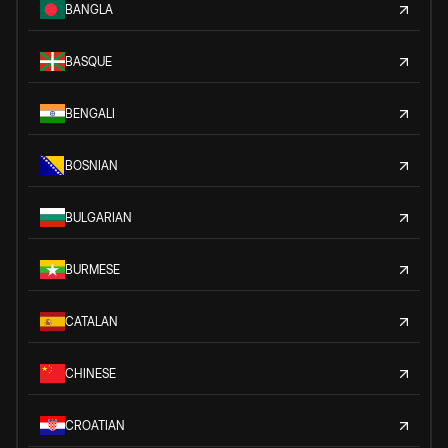
BANGLA
BASQUE
BENGALI
BOSNIAN
BULGARIAN
BURMESE
CATALAN
CHINESE
CROATIAN