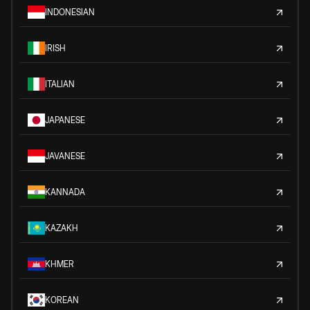
INDONESIAN
IRISH
ITALIAN
JAPANESE
JAVANESE
KANNADA
KAZAKH
KHMER
KOREAN