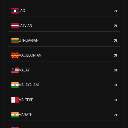
LAO
LATVIAN
LITHUANIAN
MACEDONIAN
MALAY
MALAYALAM
MALTESE
MARATHI