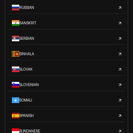
RUSSIAN
SANSKRIT
SERBIAN
SINHALA
SLOVAK
SLOVENIAN
SOMALI
SPANISH
SUNDANESE