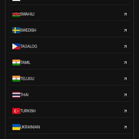
SWAHILI
SWEDISH
TAGALOG
TAMIL
TELUGU
THAI
TURKISH
UKRAINIAN