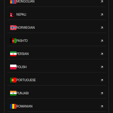
MONGOLIAN
NEPALI
NORWEGIAN
PASHTO
PERSIAN
POLISH
PORTUGUESE
PUNJABI
ROMANIAN