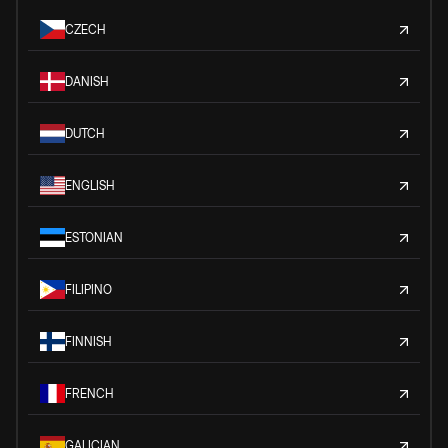
CZECH
DANISH
DUTCH
ENGLISH
ESTONIAN
FILIPINO
FINNISH
FRENCH
GALICIAN