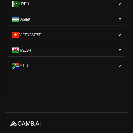
URDU
UZBEK
VIETNAMESE
WELSH
ZULU