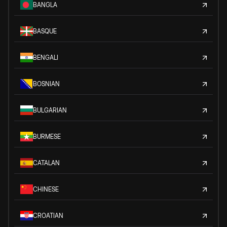
BANGLA
BASQUE
BENGALI
BOSNIAN
BULGARIAN
BURMESE
CATALAN
CHINESE
CROATIAN