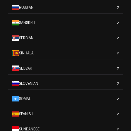
RUSSIAN
SANSKRIT
SERBIAN
SINHALA
SLOVAK
SLOVENIAN
SOMALI
SPANISH
SUNDANESE