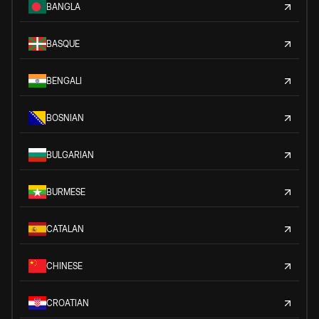
BANGLA
BASQUE
BENGALI
BOSNIAN
BULGARIAN
BURMESE
CATALAN
CHINESE
CROATIAN