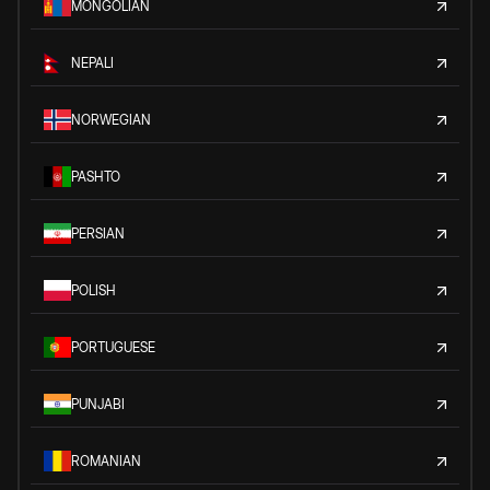
MONGOLIAN
NEPALI
NORWEGIAN
PASHTO
PERSIAN
POLISH
PORTUGUESE
PUNJABI
ROMANIAN