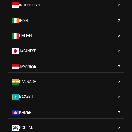
INDONESIAN
IRISH
ITALIAN
JAPANESE
JAVANESE
KANNADA
KAZAKH
KHMER
KOREAN