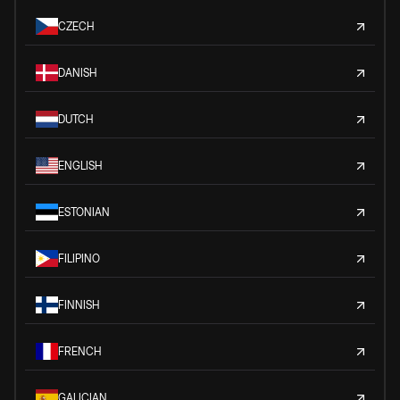
CZECH
DANISH
DUTCH
ENGLISH
ESTONIAN
FILIPINO
FINNISH
FRENCH
GALICIAN