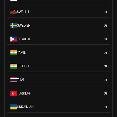
SWAHILI
SWEDISH
TAGALOG
TAMIL
TELUGU
THAI
TURKISH
UKRAINIAN