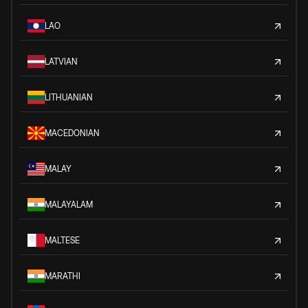
LAO
LATVIAN
LITHUANIAN
MACEDONIAN
MALAY
MALAYALAM
MALTESE
MARATHI