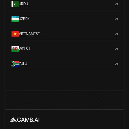
URDU
UZBEK
VIETNAMESE
WELSH
ZULU