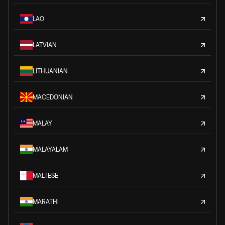
LAO
LATVIAN
LITHUANIAN
MACEDONIAN
MALAY
MALAYALAM
MALTESE
MARATHI