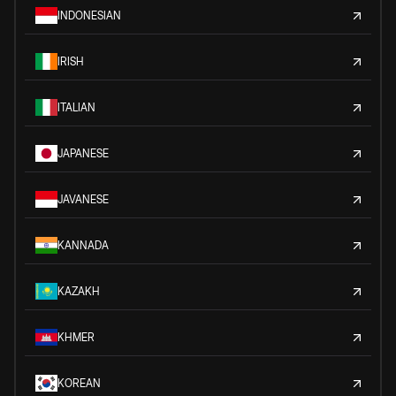
INDONESIAN
IRISH
ITALIAN
JAPANESE
JAVANESE
KANNADA
KAZAKH
KHMER
KOREAN