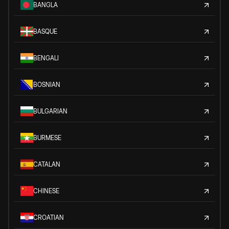
BANGLA
BASQUE
BENGALI
BOSNIAN
BULGARIAN
BURMESE
CATALAN
CHINESE
CROATIAN