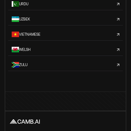
URDU
UZBEK
VIETNAMESE
WELSH
ZULU