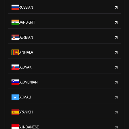
RUSSIAN
SANSKRIT
SERBIAN
SINHALA
SLOVAK
SLOVENIAN
SOMALI
SPANISH
SUNDANESE