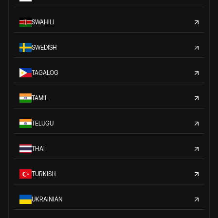
SWAHILI
SWEDISH
TAGALOG
TAMIL
TELUGU
THAI
TURKISH
UKRAINIAN