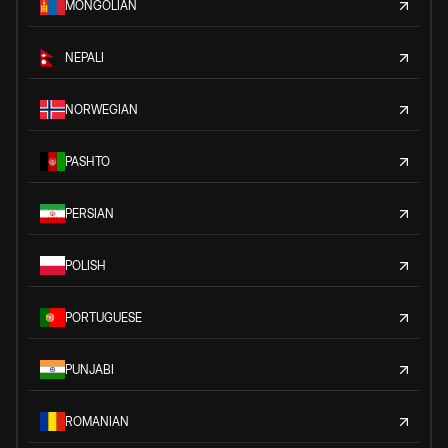
MONGOLIAN
NEPALI
NORWEGIAN
PASHTO
PERSIAN
POLISH
PORTUGUESE
PUNJABI
ROMANIAN