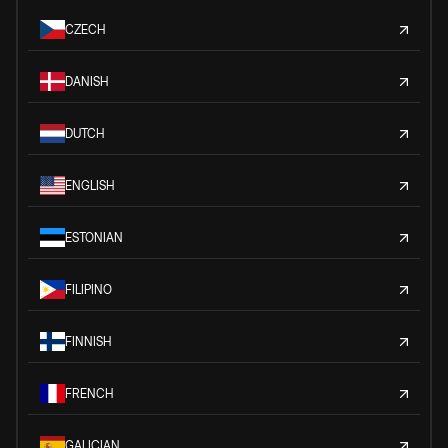
CZECH
DANISH
DUTCH
ENGLISH
ESTONIAN
FILIPINO
FINNISH
FRENCH
GALICIAN