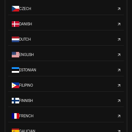
CZECH
DANISH
DUTCH
ENGLISH
ESTONIAN
FILIPINO
FINNISH
FRENCH
GALICIAN