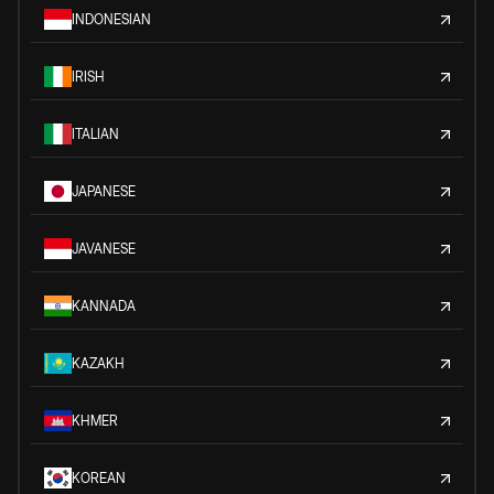
INDONESIAN
IRISH
ITALIAN
JAPANESE
JAVANESE
KANNADA
KAZAKH
KHMER
KOREAN