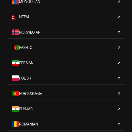
MONGOLIAN
NEPALI
NORWEGIAN
PASHTO
PERSIAN
POLISH
PORTUGUESE
PUNJABI
ROMANIAN