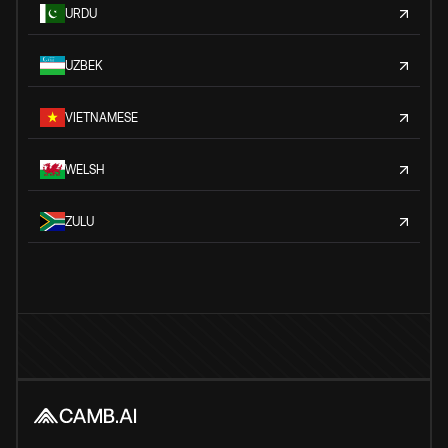
URDU
UZBEK
VIETNAMESE
WELSH
ZULU