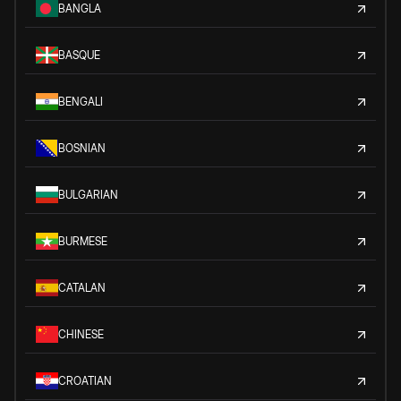
BANGLA
BASQUE
BENGALI
BOSNIAN
BULGARIAN
BURMESE
CATALAN
CHINESE
CROATIAN