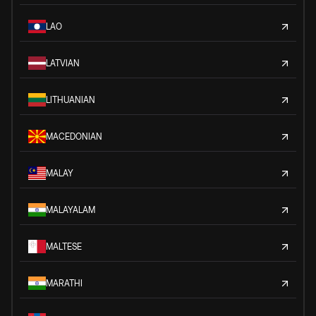
LAO
LATVIAN
LITHUANIAN
MACEDONIAN
MALAY
MALAYALAM
MALTESE
MARATHI