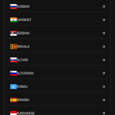
RUSSIAN
SANSKRIT
SERBIAN
SINHALA
SLOVAK
SLOVENIAN
SOMALI
SPANISH
SUNDANESE