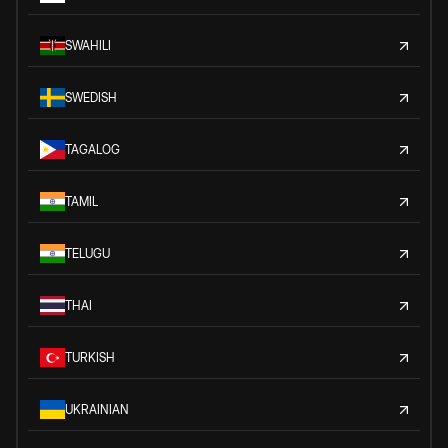
SWAHILI
SWEDISH
TAGALOG
TAMIL
TELUGU
THAI
TURKISH
UKRAINIAN