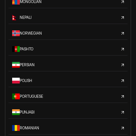
MONGOLIAN
NEPALI
NORWEGIAN
PASHTO
PERSIAN
POLISH
PORTUGUESE
PUNJABI
ROMANIAN