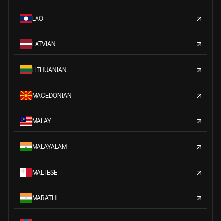
LAO
LATVIAN
LITHUANIAN
MACEDONIAN
MALAY
MALAYALAM
MALTESE
MARATHI