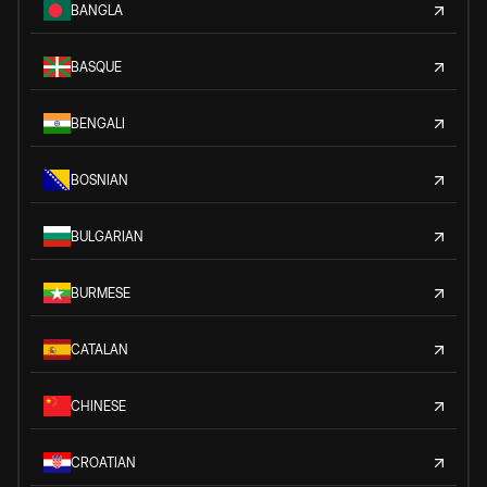
BANGLA
BASQUE
BENGALI
BOSNIAN
BULGARIAN
BURMESE
CATALAN
CHINESE
CROATIAN