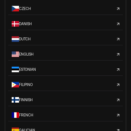
CZECH
DANISH
DUTCH
ENGLISH
ESTONIAN
FILIPINO
FINNISH
FRENCH
GALICIAN