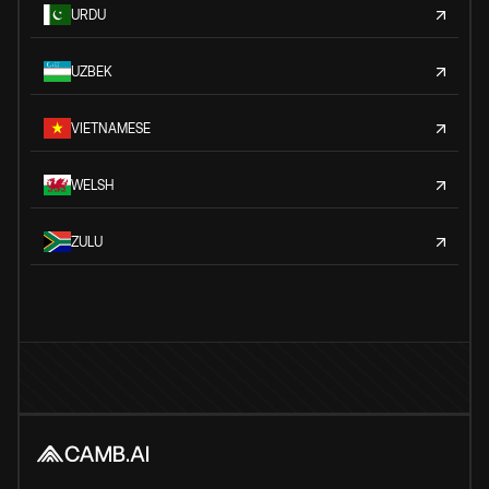
URDU
UZBEK
VIETNAMESE
WELSH
ZULU