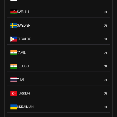
SWAHILI
SWEDISH
TAGALOG
TAMIL
TELUGU
THAI
TURKISH
UKRAINIAN