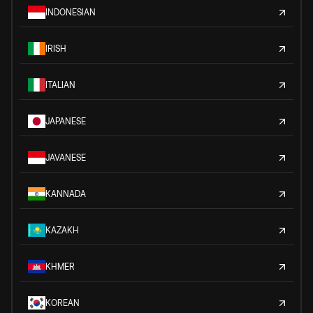
INDONESIAN
IRISH
ITALIAN
JAPANESE
JAVANESE
KANNADA
KAZAKH
KHMER
KOREAN