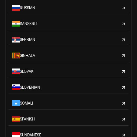
RUSSIAN
SANSKRIT
SERBIAN
SINHALA
SLOVAK
SLOVENIAN
SOMALI
SPANISH
SUNDANESE