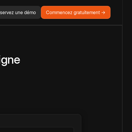
servez une démo
Commencez gratuitement →
igne