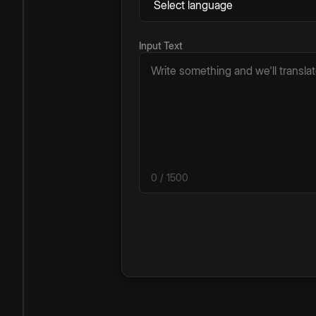
Input Text
0
/ 1500