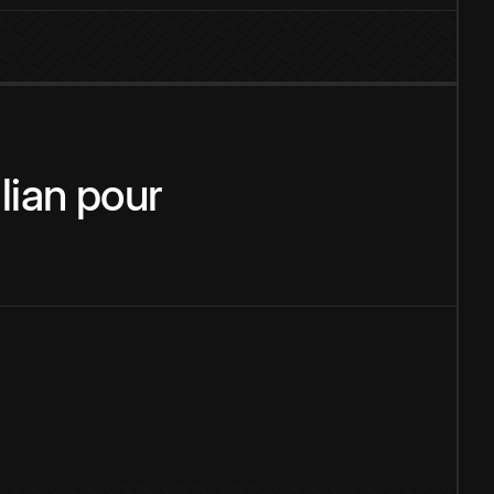
alian
pour