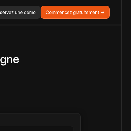
servez une démo
Commencez gratuitement →
igne