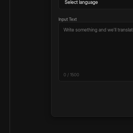
Input Text
0
/ 1500