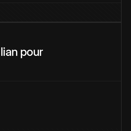
alian
pour