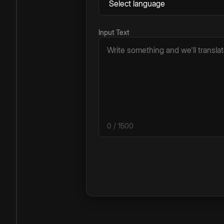
Input Text
0
/ 1500