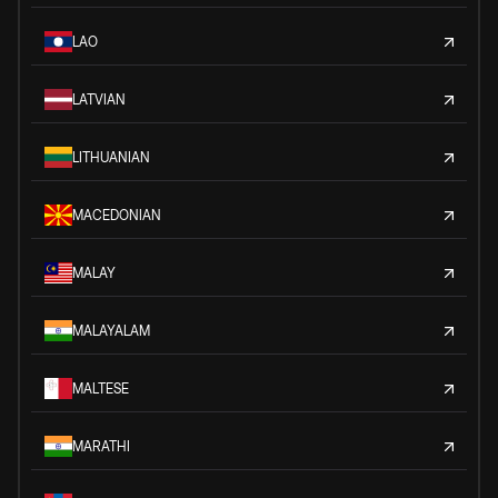
LAO
LATVIAN
LITHUANIAN
MACEDONIAN
MALAY
MALAYALAM
MALTESE
MARATHI