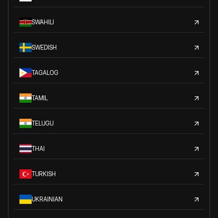
SWAHILI
SWEDISH
TAGALOG
TAMIL
TELUGU
THAI
TURKISH
UKRAINIAN