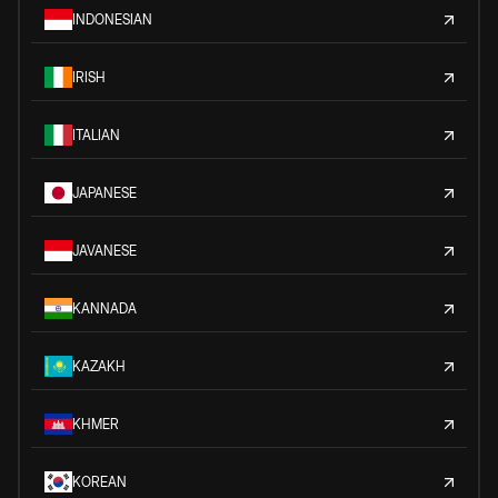
INDONESIAN
IRISH
ITALIAN
JAPANESE
JAVANESE
KANNADA
KAZAKH
KHMER
KOREAN