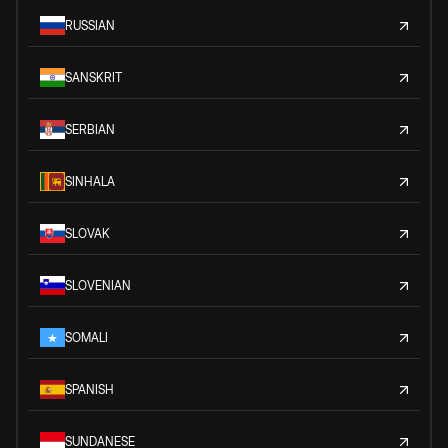
RUSSIAN
SANSKRIT
SERBIAN
SINHALA
SLOVAK
SLOVENIAN
SOMALI
SPANISH
SUNDANESE