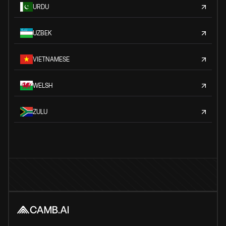
URDU
UZBEK
VIETNAMESE
WELSH
ZULU