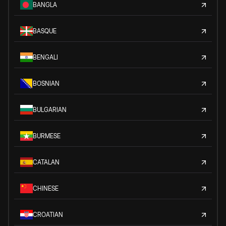
BANGLA
BASQUE
BENGALI
BOSNIAN
BULGARIAN
BURMESE
CATALAN
CHINESE
CROATIAN