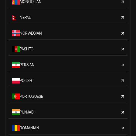
MONGOLIAN
NEPALI
NORWEGIAN
PASHTO
PERSIAN
POLISH
PORTUGUESE
PUNJABI
ROMANIAN