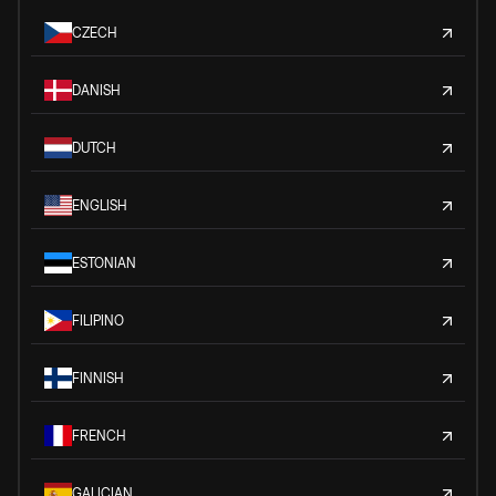
CZECH
DANISH
DUTCH
ENGLISH
ESTONIAN
FILIPINO
FINNISH
FRENCH
GALICIAN