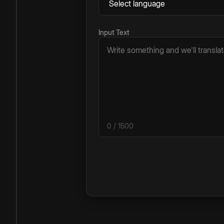
Input Text
0
/ 1500