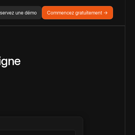
servez une démo
Commencez gratuitement →
igne