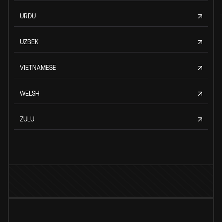
URDU
UZBEK
VIETNAMESE
WELSH
ZULU