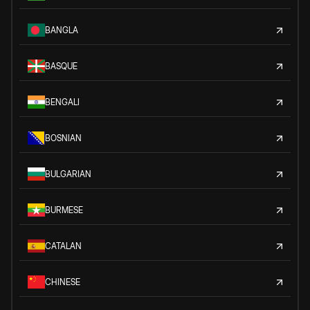
BANGLA
BASQUE
BENGALI
BOSNIAN
BULGARIAN
BURMESE
CATALAN
CHINESE