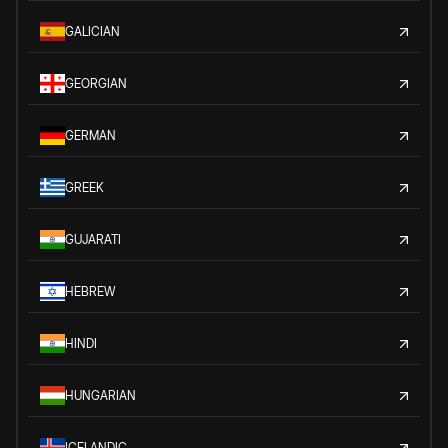
GALICIAN
GEORGIAN
GERMAN
GREEK
GUJARATI
HEBREW
HINDI
HUNGARIAN
ICELANDIC