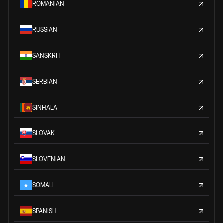
ROMANIAN
RUSSIAN
SANSKRIT
SERBIAN
SINHALA
SLOVAK
SLOVENIAN
SOMALI
SPANISH