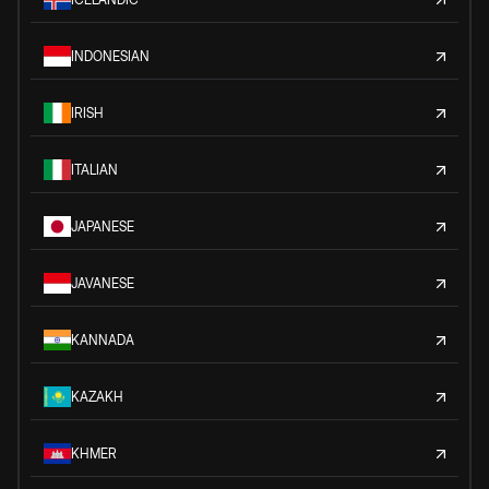
INDONESIAN
IRISH
ITALIAN
JAPANESE
JAVANESE
KANNADA
KAZAKH
KHMER