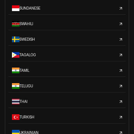
SUNDANESE
SWAHILI
SWEDISH
TAGALOG
TAMIL
TELUGU
THAI
TURKISH
UKRAINIAN