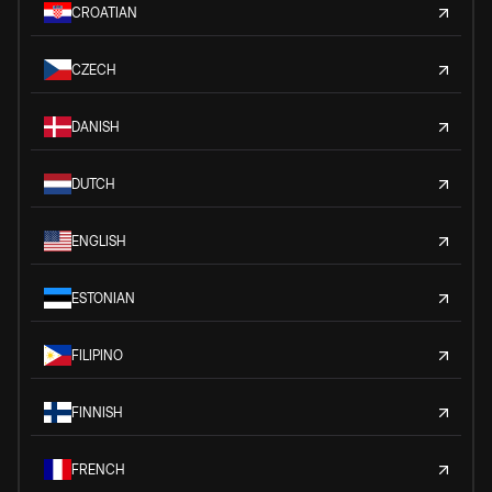
CROATIAN
CZECH
DANISH
DUTCH
ENGLISH
ESTONIAN
FILIPINO
FINNISH
FRENCH