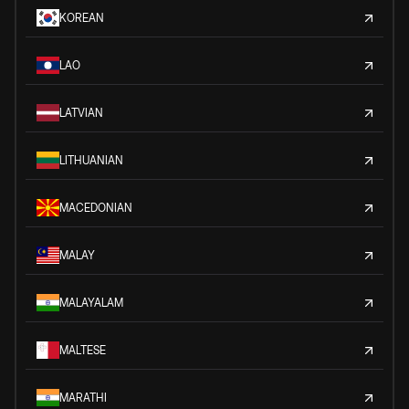
KOREAN
LAO
LATVIAN
LITHUANIAN
MACEDONIAN
MALAY
MALAYALAM
MALTESE
MARATHI