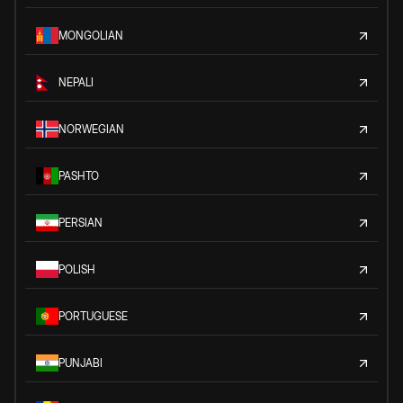
MONGOLIAN
NEPALI
NORWEGIAN
PASHTO
PERSIAN
POLISH
PORTUGUESE
PUNJABI