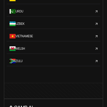
URDU
UZBEK
VIETNAMESE
WELSH
ZULU