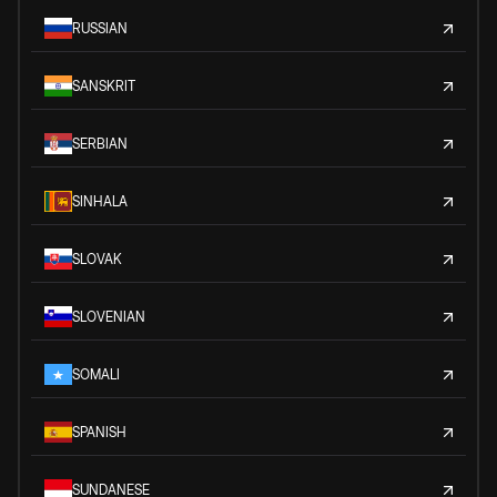
RUSSIAN
SANSKRIT
SERBIAN
SINHALA
SLOVAK
SLOVENIAN
SOMALI
SPANISH
SUNDANESE