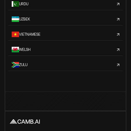
URDU
UZBEK
VIETNAMESE
WELSH
ZULU