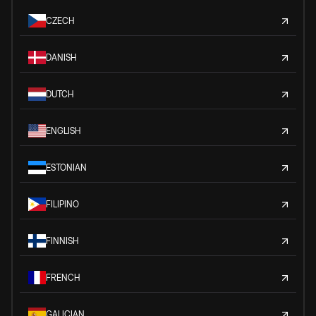
CZECH
DANISH
DUTCH
ENGLISH
ESTONIAN
FILIPINO
FINNISH
FRENCH
GALICIAN