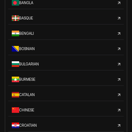
BANGLA
BASQUE
BENGALI
BOSNIAN
BULGARIAN
BURMESE
CATALAN
CHINESE
CROATIAN