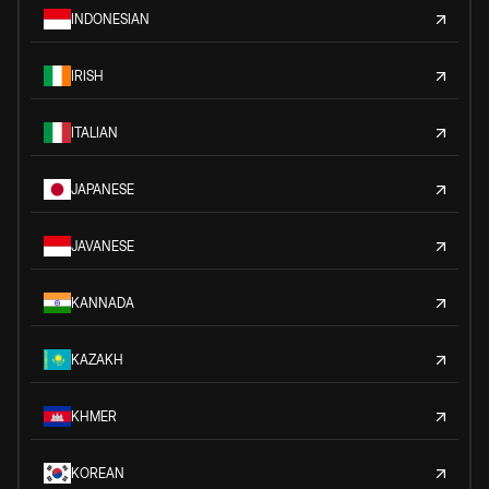
INDONESIAN
IRISH
ITALIAN
JAPANESE
JAVANESE
KANNADA
KAZAKH
KHMER
KOREAN