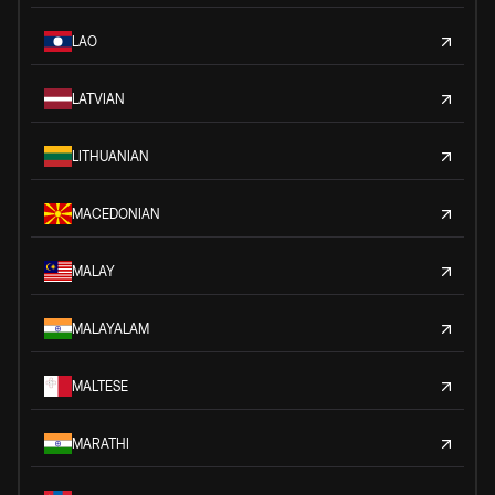
LAO
LATVIAN
LITHUANIAN
MACEDONIAN
MALAY
MALAYALAM
MALTESE
MARATHI