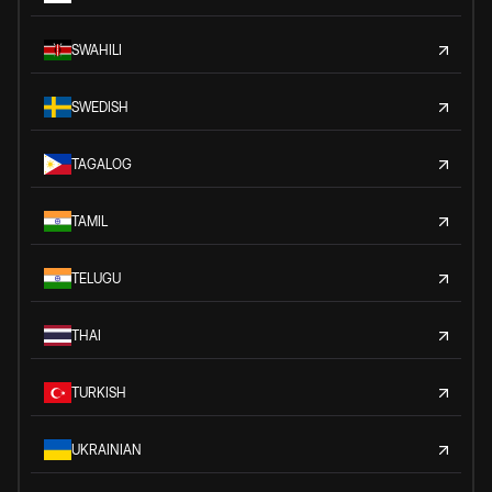
SWAHILI
SWEDISH
TAGALOG
TAMIL
TELUGU
THAI
TURKISH
UKRAINIAN