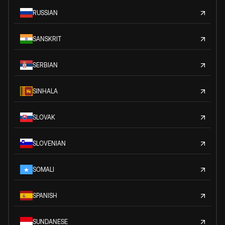
RUSSIAN
SANSKRIT
SERBIAN
SINHALA
SLOVAK
SLOVENIAN
SOMALI
SPANISH
SUNDANESE