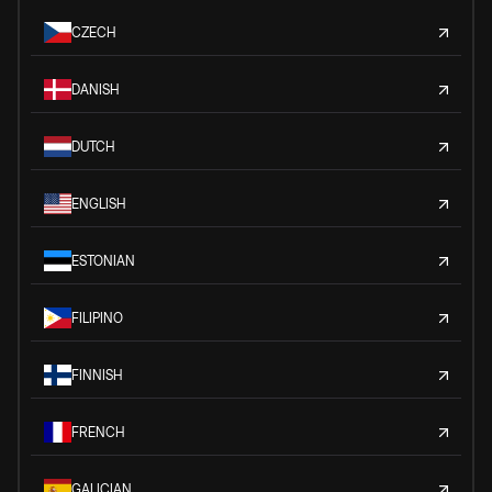
CZECH
DANISH
DUTCH
ENGLISH
ESTONIAN
FILIPINO
FINNISH
FRENCH
GALICIAN