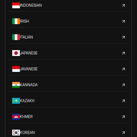
INDONESIAN
IRISH
ITALIAN
JAPANESE
JAVANESE
KANNADA
KAZAKH
KHMER
KOREAN