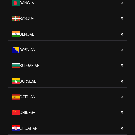
BANGLA
BASQUE
BENGALI
BOSNIAN
BULGARIAN
BURMESE
CATALAN
CHINESE
CROATIAN