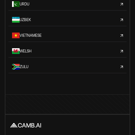
URDU
UZBEK
VIETNAMESE
WELSH
ZULU