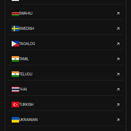
SWAHILI
SWEDISH
TAGALOG
TAMIL
TELUGU
THAI
TURKISH
UKRAINIAN