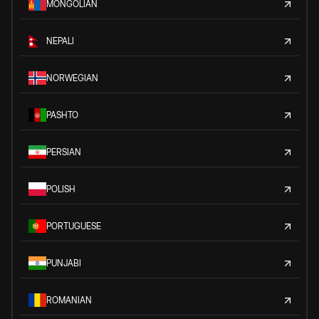
MONGOLIAN
NEPALI
NORWEGIAN
PASHTO
PERSIAN
POLISH
PORTUGUESE
PUNJABI
ROMANIAN