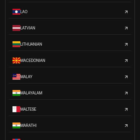
LAO
LATVIAN
LITHUANIAN
MACEDONIAN
MALAY
MALAYALAM
MALTESE
MARATHI