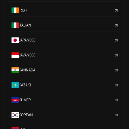
IRISH
ITALIAN
JAPANESE
JAVANESE
KANNADA
KAZAKH
KHMER
KOREAN