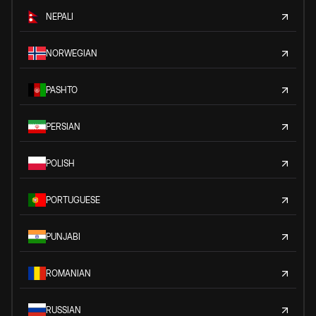
NEPALI
NORWEGIAN
PASHTO
PERSIAN
POLISH
PORTUGUESE
PUNJABI
ROMANIAN
RUSSIAN