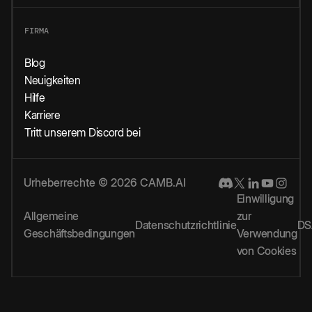
FIRMA
Blog
Neuigkeiten
Hilfe
Karriere
Tritt unserem Discord bei
Urheberrechte © 2026 CAMB.AI
Einwilligung
Allgemeine
zur
Datenschutzrichtlinie
DS
Geschäftsbedingungen
Verwendung
von Cookies