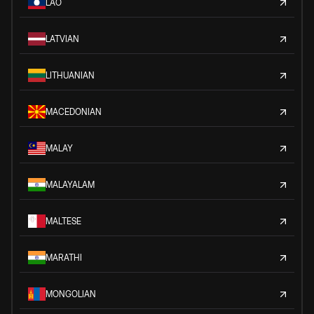
LAO
LATVIAN
LITHUANIAN
MACEDONIAN
MALAY
MALAYALAM
MALTESE
MARATHI
MONGOLIAN