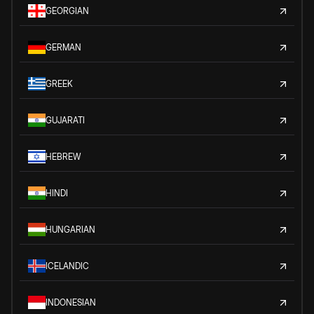
GEORGIAN
GERMAN
GREEK
GUJARATI
HEBREW
HINDI
HUNGARIAN
ICELANDIC
INDONESIAN