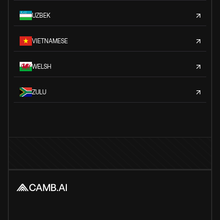
UZBEK
VIETNAMESE
WELSH
ZULU