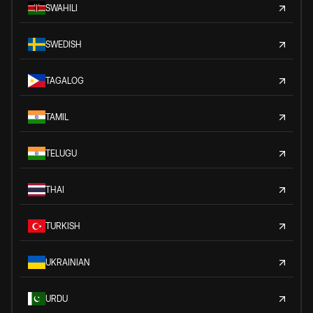
SWAHILI
SWEDISH
TAGALOG
TAMIL
TELUGU
THAI
TURKISH
UKRAINIAN
URDU