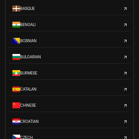
BASQUE
BENGALI
BOSNIAN
BULGARIAN
BURMESE
CATALAN
CHINESE
CROATIAN
CZECH