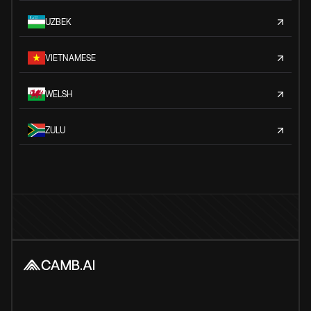
UZBEK
VIETNAMESE
WELSH
ZULU