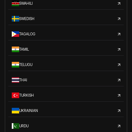
SWAHILI
SWEDISH
TAGALOG
TAMIL
TELUGU
THAI
TURKISH
UKRAINIAN
URDU