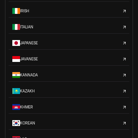
IRISH
ITALIAN
JAPANESE
JAVANESE
KANNADA
KAZAKH
KHMER
KOREAN