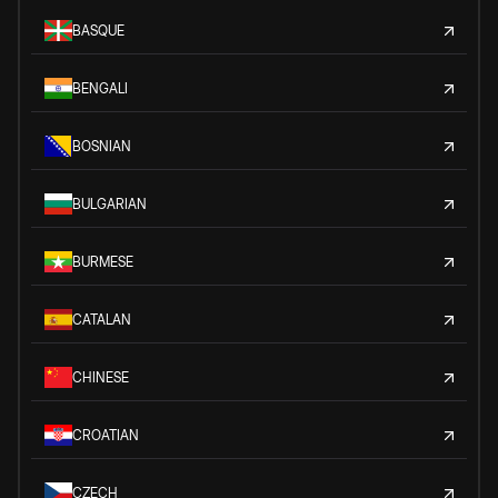
BASQUE
BENGALI
BOSNIAN
BULGARIAN
BURMESE
CATALAN
CHINESE
CROATIAN
CZECH