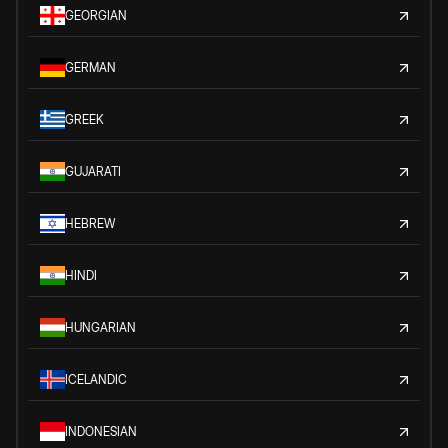
GEORGIAN
GERMAN
GREEK
GUJARATI
HEBREW
HINDI
HUNGARIAN
ICELANDIC
INDONESIAN