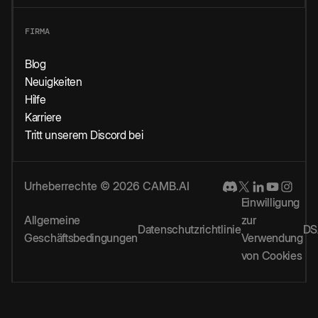
FIRMA
Blog
Neuigkeiten
Hilfe
Karriere
Tritt unserem Discord bei
Urheberrechte © 2026 CAMB.AI
Einwilligung
Allgemeine
zur
Datenschutzrichtlinie
DS
Geschäftsbedingungen
Verwendung
von Cookies