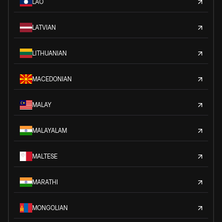
LAO
LATVIAN
LITHUANIAN
MACEDONIAN
MALAY
MALAYALAM
MALTESE
MARATHI
MONGOLIAN