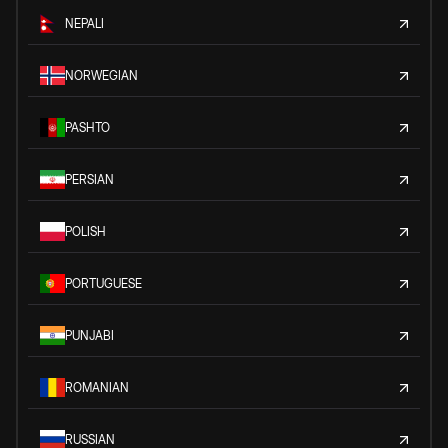
NEPALI
NORWEGIAN
PASHTO
PERSIAN
POLISH
PORTUGUESE
PUNJABI
ROMANIAN
RUSSIAN