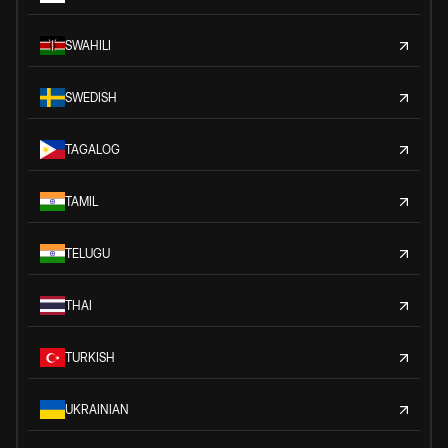
SWAHILI
SWEDISH
TAGALOG
TAMIL
TELUGU
THAI
TURKISH
UKRAINIAN