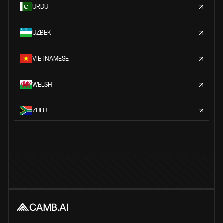
URDU
UZBEK
VIETNAMESE
WELSH
ZULU