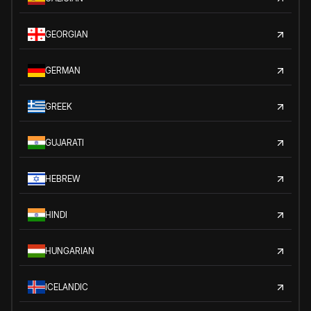
GEORGIAN
GERMAN
GREEK
GUJARATI
HEBREW
HINDI
HUNGARIAN
ICELANDIC