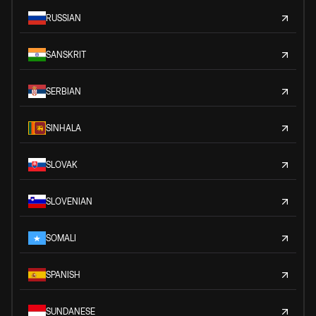
RUSSIAN
SANSKRIT
SERBIAN
SINHALA
SLOVAK
SLOVENIAN
SOMALI
SPANISH
SUNDANESE