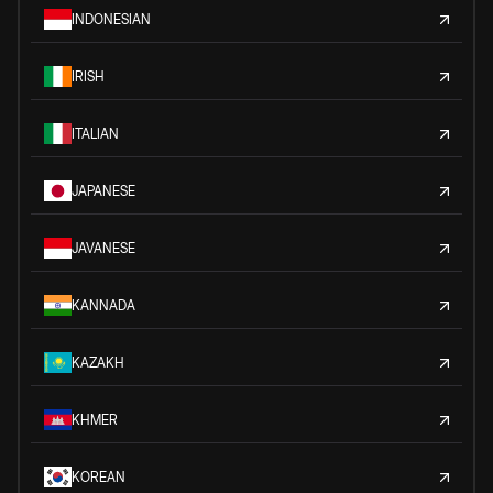
INDONESIAN
IRISH
ITALIAN
JAPANESE
JAVANESE
KANNADA
KAZAKH
KHMER
KOREAN