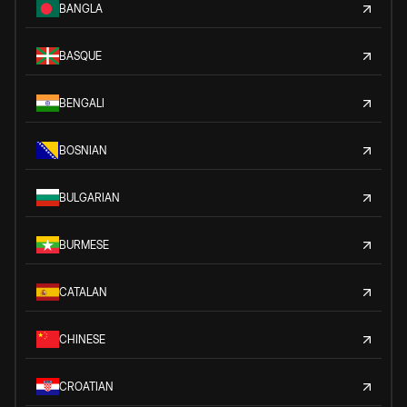
BANGLA
BASQUE
BENGALI
BOSNIAN
BULGARIAN
BURMESE
CATALAN
CHINESE
CROATIAN