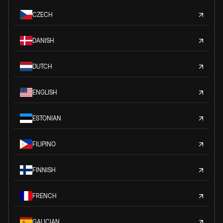
CZECH
DANISH
DUTCH
ENGLISH
ESTONIAN
FILIPINO
FINNISH
FRENCH
GALICIAN