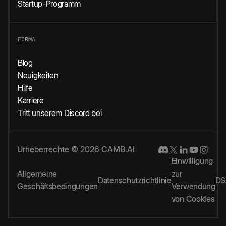
Startup-Programm
FIRMA
Blog
Neuigkeiten
Hilfe
Karriere
Tritt unserem Discord bei
Urheberrechte © 2026 CAMB.AI
Einwilligung
Allgemeine
zur
Datenschutzrichtlinie
DS
Geschäftsbedingungen
Verwendung
von Cookies