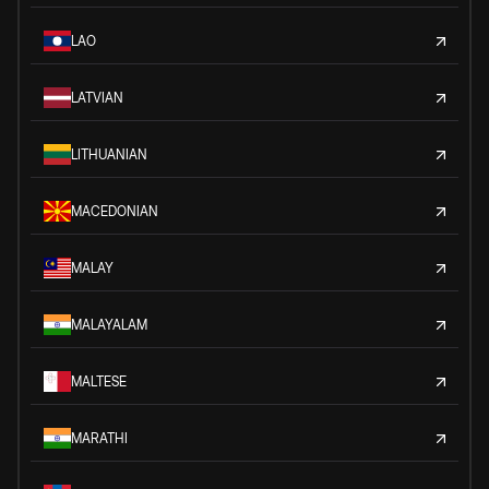
LAO
LATVIAN
LITHUANIAN
MACEDONIAN
MALAY
MALAYALAM
MALTESE
MARATHI