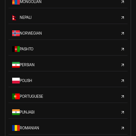
MONGOLIAN
NEPALI
NORWEGIAN
PASHTO
PERSIAN
POLISH
PORTUGUESE
PUNJABI
ROMANIAN