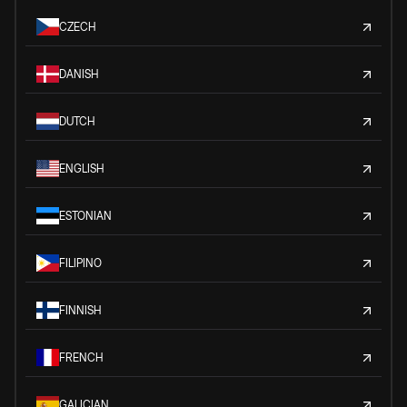
CZECH
DANISH
DUTCH
ENGLISH
ESTONIAN
FILIPINO
FINNISH
FRENCH
GALICIAN