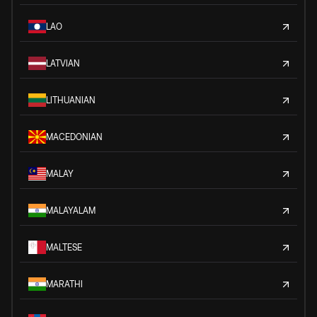
LAO
LATVIAN
LITHUANIAN
MACEDONIAN
MALAY
MALAYALAM
MALTESE
MARATHI