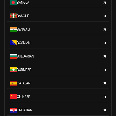
BANGLA
BASQUE
BENGALI
BOSNIAN
BULGARIAN
BURMESE
CATALAN
CHINESE
CROATIAN