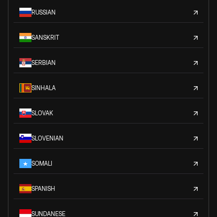
RUSSIAN
SANSKRIT
SERBIAN
SINHALA
SLOVAK
SLOVENIAN
SOMALI
SPANISH
SUNDANESE