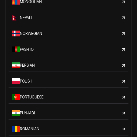
MONGOLIAN
NEPALI
NORWEGIAN
PASHTO
PERSIAN
POLISH
PORTUGUESE
PUNJABI
ROMANIAN