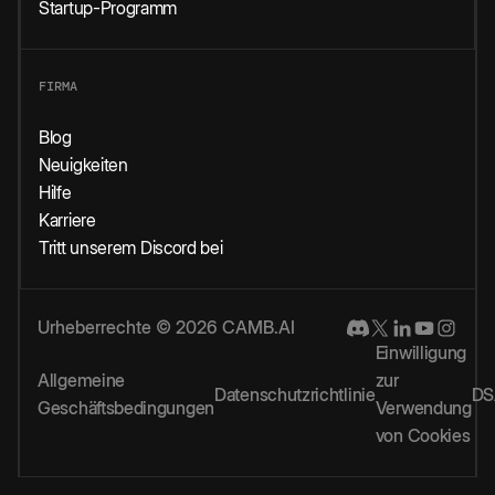
Startup-Programm
FIRMA
Blog
Neuigkeiten
Hilfe
Karriere
Tritt unserem Discord bei
Urheberrechte © 2026 CAMB.AI
Einwilligung
Allgemeine
zur
Datenschutzrichtlinie
DS
Geschäftsbedingungen
Verwendung
von Cookies