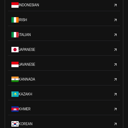
INDONESIAN
IRISH
ITALIAN
JAPANESE
JAVANESE
KANNADA
KAZAKH
KHMER
KOREAN