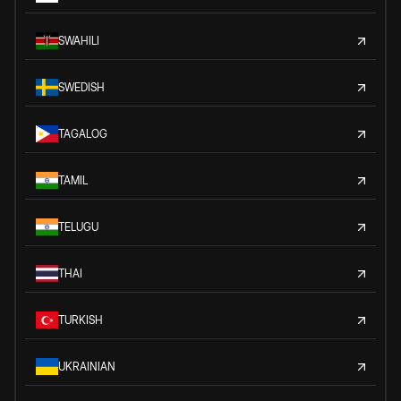
SWAHILI
SWEDISH
TAGALOG
TAMIL
TELUGU
THAI
TURKISH
UKRAINIAN