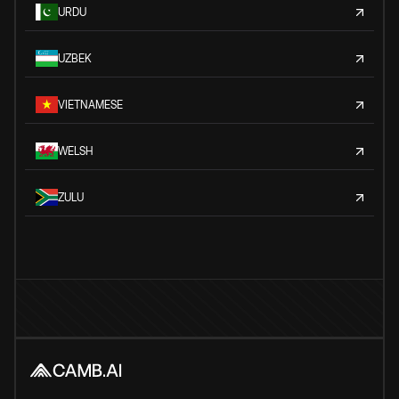
URDU
UZBEK
VIETNAMESE
WELSH
ZULU