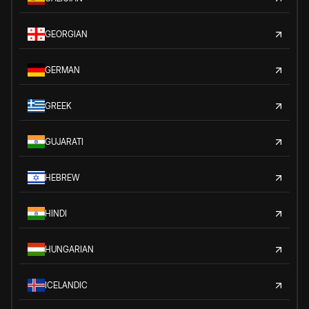
GEORGIAN
GERMAN
GREEK
GUJARATI
HEBREW
HINDI
HUNGARIAN
ICELANDIC