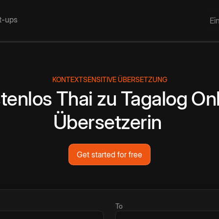
rt-ups
Ei
KONTEXTSENSITIVE ÜBERSETZUNG
tenlos
Thai
zu
Tagalog
Onl
Übersetzerin
Get started for free
To