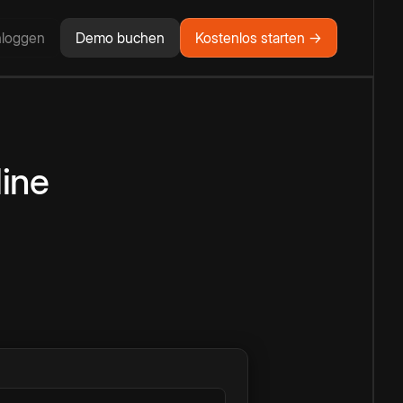
nloggen
Demo buchen
Kostenlos starten →
ine