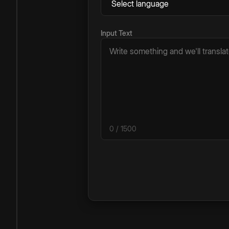
Input Text
0
/ 1500