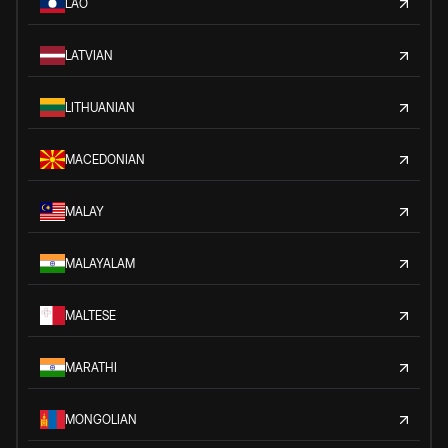
LAO
LATVIAN
LITHUANIAN
MACEDONIAN
MALAY
MALAYALAM
MALTESE
MARATHI
MONGOLIAN