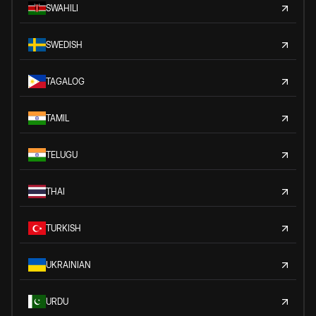
SWAHILI
SWEDISH
TAGALOG
TAMIL
TELUGU
THAI
TURKISH
UKRAINIAN
URDU