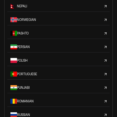
NEPALI
NORWEGIAN
PASHTO
PERSIAN
POLISH
PORTUGUESE
PUNJABI
ROMANIAN
RUSSIAN