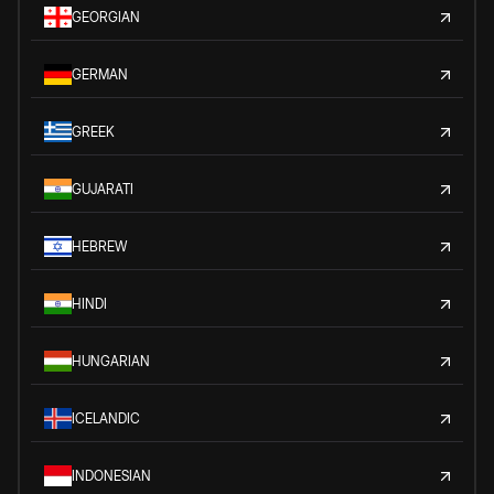
GEORGIAN
GERMAN
GREEK
GUJARATI
HEBREW
HINDI
HUNGARIAN
ICELANDIC
INDONESIAN