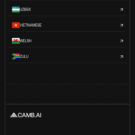
UZBEK
VIETNAMESE
WELSH
ZULU