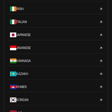
IRISH
ITALIAN
JAPANESE
JAVANESE
KANNADA
KAZAKH
KHMER
KOREAN