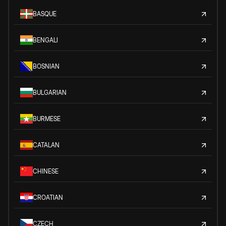
BASQUE
BENGALI
BOSNIAN
BULGARIAN
BURMESE
CATALAN
CHINESE
CROATIAN
CZECH