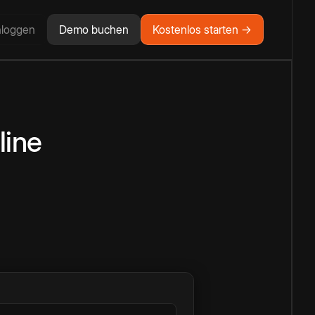
nloggen
Demo buchen
Kostenlos starten →
line