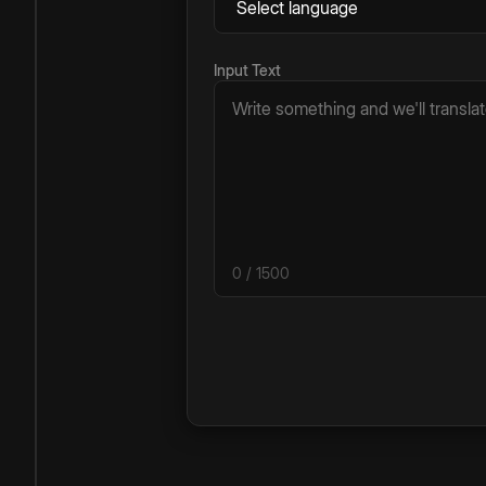
Input Text
0
/ 1500