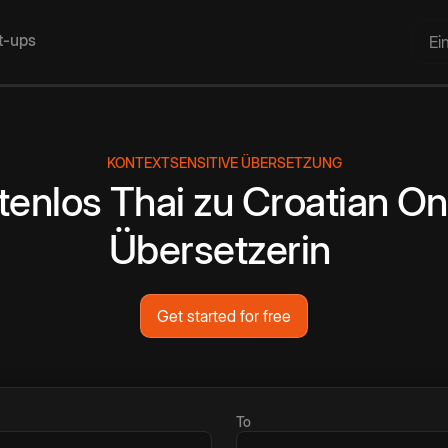
rt-ups
Ei
KONTEXTSENSITIVE ÜBERSETZUNG
tenlos
Thai
zu
Croatian
On
Übersetzerin
Get started for free
To