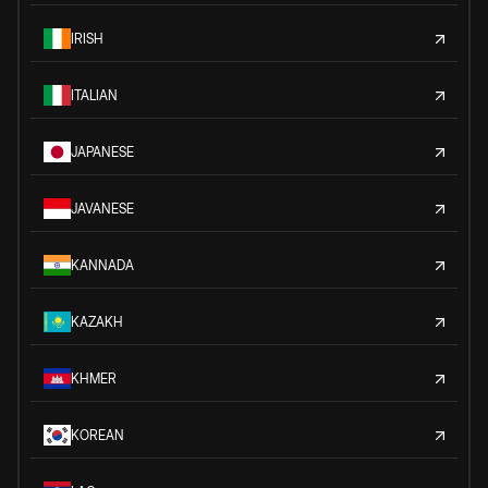
IRISH
ITALIAN
JAPANESE
JAVANESE
KANNADA
KAZAKH
KHMER
KOREAN