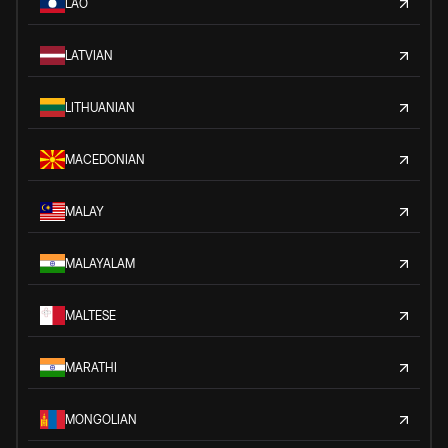
LAO
LATVIAN
LITHUANIAN
MACEDONIAN
MALAY
MALAYALAM
MALTESE
MARATHI
MONGOLIAN