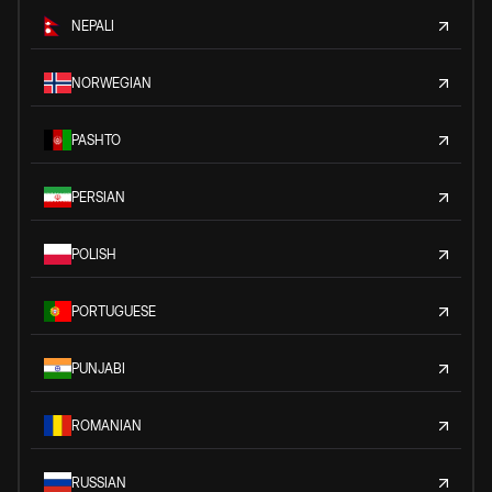
NEPALI
NORWEGIAN
PASHTO
PERSIAN
POLISH
PORTUGUESE
PUNJABI
ROMANIAN
RUSSIAN