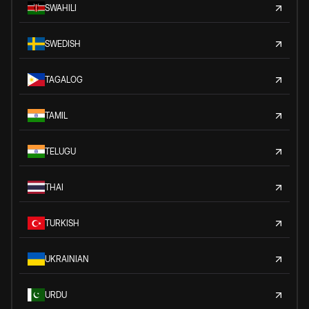
SWAHILI
SWEDISH
TAGALOG
TAMIL
TELUGU
THAI
TURKISH
UKRAINIAN
URDU