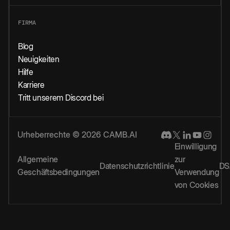
FIRMA
Blog
Neuigkeiten
Hilfe
Karriere
Tritt unserem Discord bei
Urheberrechte © 2026 CAMB.AI
Einwilligung
Allgemeine
zur
Datenschutzrichtlinie
DS
Geschäftsbedingungen
Verwendung
von Cookies