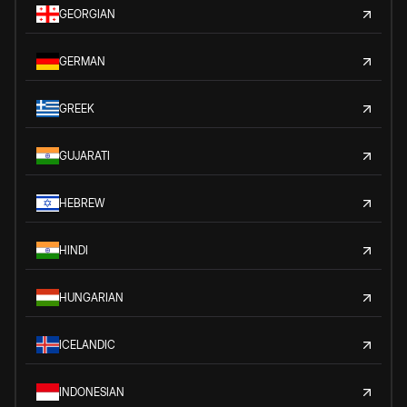
GEORGIAN
GERMAN
GREEK
GUJARATI
HEBREW
HINDI
HUNGARIAN
ICELANDIC
INDONESIAN