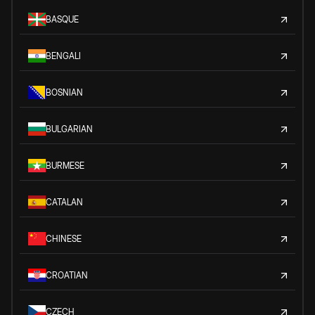
BASQUE
BENGALI
BOSNIAN
BULGARIAN
BURMESE
CATALAN
CHINESE
CROATIAN
CZECH