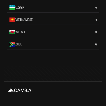
UZBEK
VIETNAMESE
WELSH
ZULU