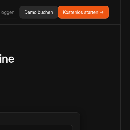
nloggen
Demo buchen
Kostenlos starten →
ine