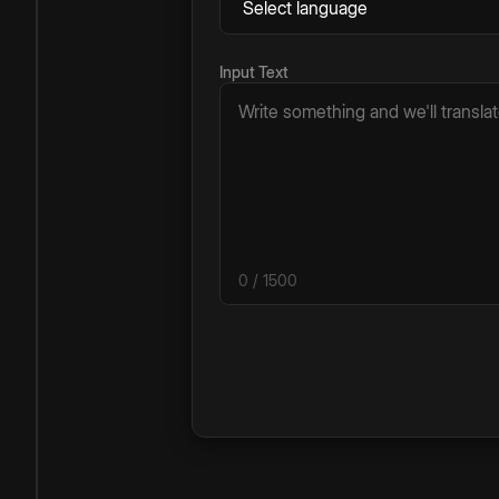
Input Text
0
/ 1500