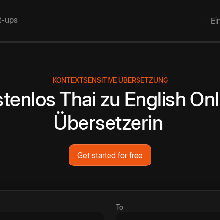
rt-ups
Ei
KONTEXTSENSITIVE ÜBERSETZUNG
tenlos
Thai
zu
English
Onl
Übersetzerin
Get started for free
To