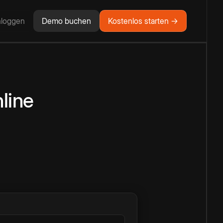
nloggen
Demo buchen
Kostenlos starten →
line