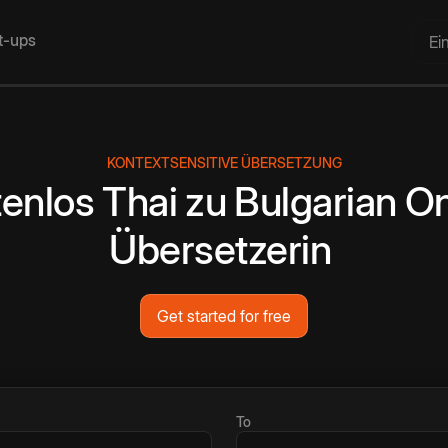
rt-ups
Ei
KONTEXTSENSITIVE ÜBERSETZUNG
enlos
Thai
zu
Bulgarian
On
Übersetzerin
Get started for free
To