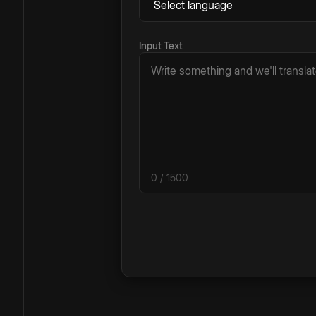
Input Text
0
/ 1500