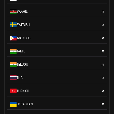
SWAHILI
SWEDISH
TAGALOG
TAMIL
TELUGU
THAI
TURKISH
UKRAINIAN