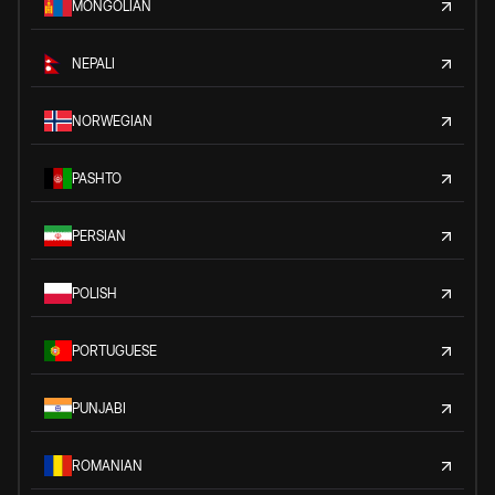
MONGOLIAN
NEPALI
NORWEGIAN
PASHTO
PERSIAN
POLISH
PORTUGUESE
PUNJABI
ROMANIAN