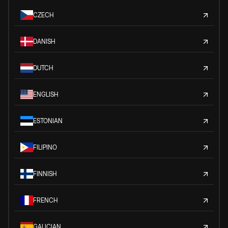
CZECH
DANISH
DUTCH
ENGLISH
ESTONIAN
FILIPINO
FINNISH
FRENCH
GALICIAN