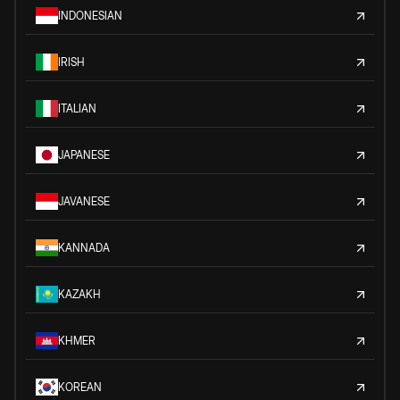
INDONESIAN
IRISH
ITALIAN
JAPANESE
JAVANESE
KANNADA
KAZAKH
KHMER
KOREAN