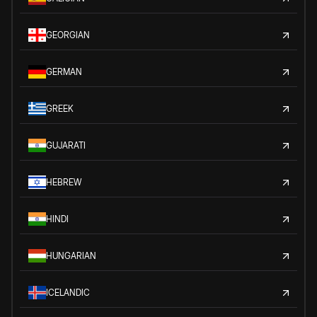
GEORGIAN
GERMAN
GREEK
GUJARATI
HEBREW
HINDI
HUNGARIAN
ICELANDIC