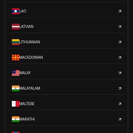
LAO
LATVIAN
LITHUANIAN
MACEDONIAN
MALAY
MALAYALAM
MALTESE
MARATHI