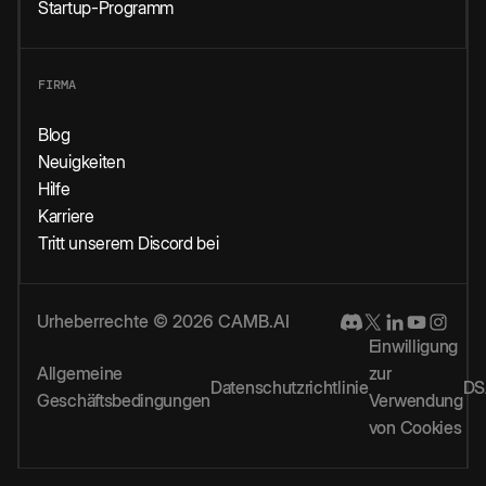
Startup-Programm
FIRMA
Blog
Neuigkeiten
Hilfe
Karriere
Tritt unserem Discord bei
Urheberrechte © 2026 CAMB.AI
Einwilligung
Allgemeine
zur
Datenschutzrichtlinie
DS
Geschäftsbedingungen
Verwendung
von Cookies