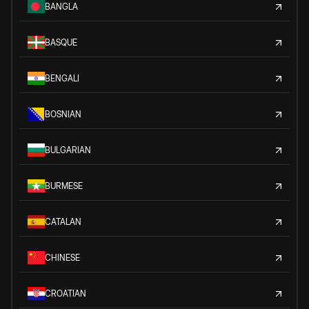
BANGLA
BASQUE
BENGALI
BOSNIAN
BULGARIAN
BURMESE
CATALAN
CHINESE
CROATIAN