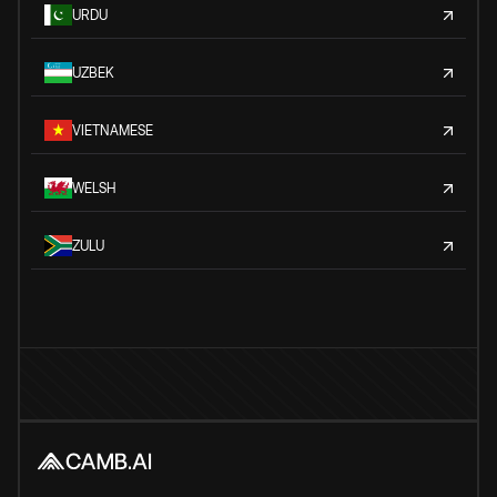
URDU
UZBEK
VIETNAMESE
WELSH
ZULU