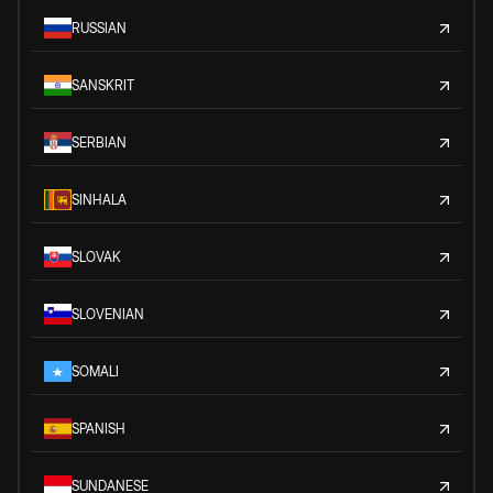
RUSSIAN
SANSKRIT
SERBIAN
SINHALA
SLOVAK
SLOVENIAN
SOMALI
SPANISH
SUNDANESE