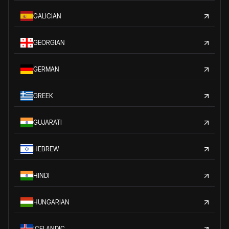
GALICIAN
GEORGIAN
GERMAN
GREEK
GUJARATI
HEBREW
HINDI
HUNGARIAN
ICELANDIC