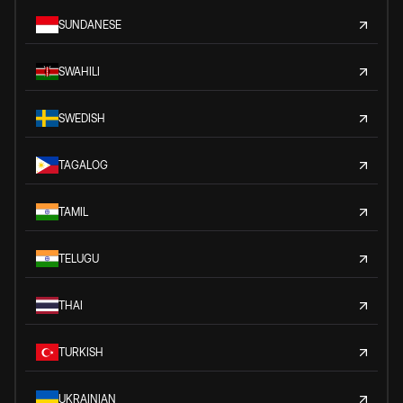
SUNDANESE
SWAHILI
SWEDISH
TAGALOG
TAMIL
TELUGU
THAI
TURKISH
UKRAINIAN