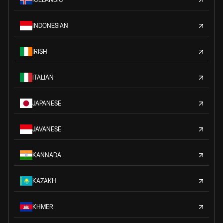
INDONESIAN
IRISH
ITALIAN
JAPANESE
JAVANESE
KANNADA
KAZAKH
KHMER