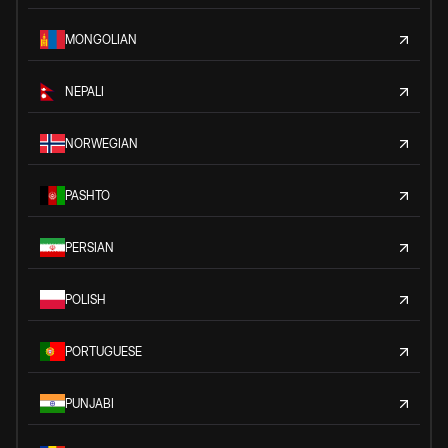
MONGOLIAN
NEPALI
NORWEGIAN
PASHTO
PERSIAN
POLISH
PORTUGUESE
PUNJABI