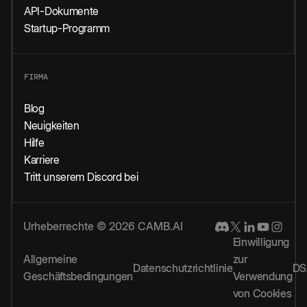
API-Dokumente
Startup-Programm
FIRMA
Blog
Neuigkeiten
Hilfe
Karriere
Tritt unserem Discord bei
Urheberrechte © 2026 CAMB.AI
Einwilligung
Allgemeine
zur
Datenschutzrichtlinie
DS
Geschäftsbedingungen
Verwendung
von Cookies