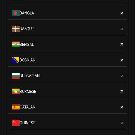
BANGLA
BASQUE
BENGALI
BOSNIAN
BULGARIAN
BURMESE
CATALAN
CHINESE