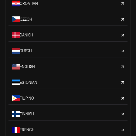
CROATIAN
CZECH
DANISH
DUTCH
ENGLISH
ESTONIAN
FILIPINO
FINNISH
FRENCH