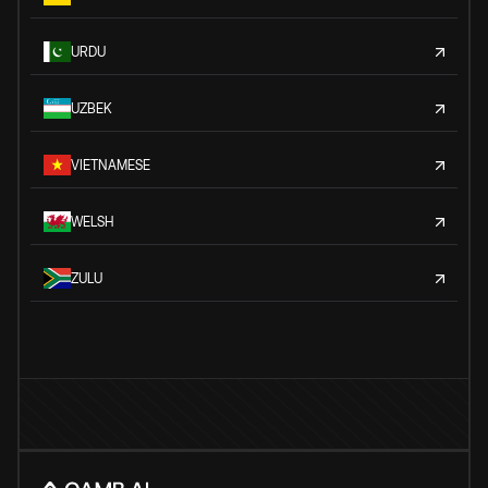
URDU
UZBEK
VIETNAMESE
WELSH
ZULU