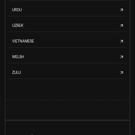
URDU
UZBEK
VIETNAMESE
WELSH
ZULU