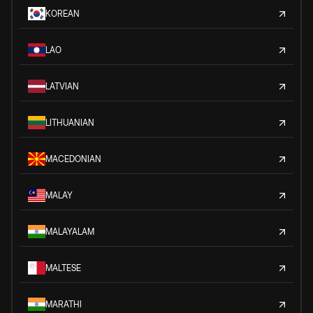
KOREAN
LAO
LATVIAN
LITHUANIAN
MACEDONIAN
MALAY
MALAYALAM
MALTESE
MARATHI