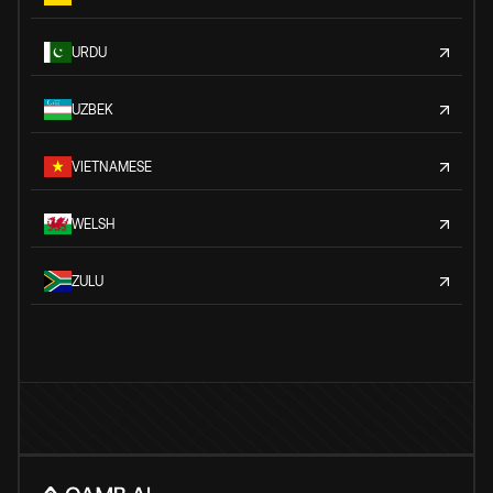
URDU
UZBEK
VIETNAMESE
WELSH
ZULU