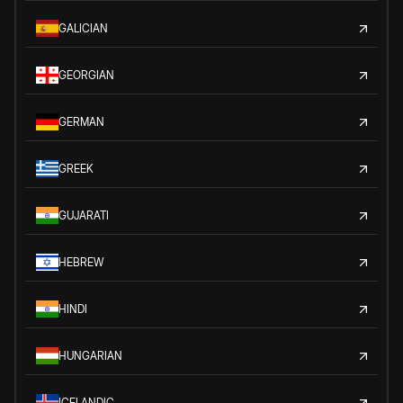
GALICIAN
GEORGIAN
GERMAN
GREEK
GUJARATI
HEBREW
HINDI
HUNGARIAN
ICELANDIC