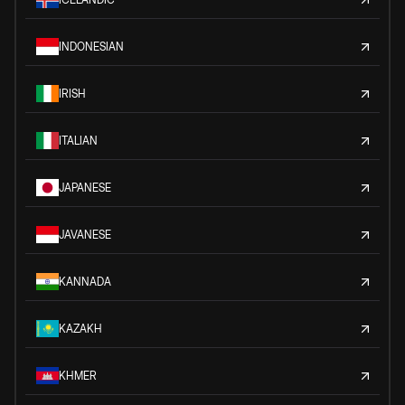
INDONESIAN
IRISH
ITALIAN
JAPANESE
JAVANESE
KANNADA
KAZAKH
KHMER