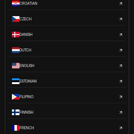
CROATIAN
CZECH
DANISH
DUTCH
ENGLISH
ESTONIAN
FILIPINO
FINNISH
FRENCH