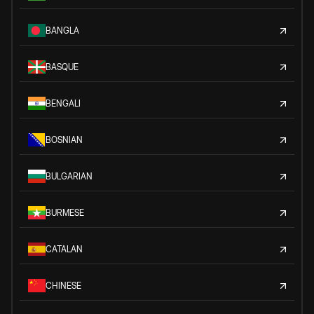
BANGLA
BASQUE
BENGALI
BOSNIAN
BULGARIAN
BURMESE
CATALAN
CHINESE