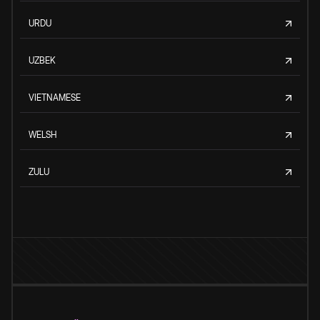
URDU
UZBEK
VIETNAMESE
WELSH
ZULU