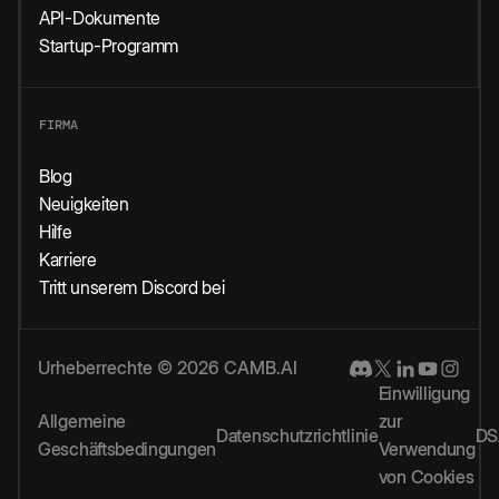
API-Dokumente
Startup-Programm
FIRMA
Blog
Neuigkeiten
Hilfe
Karriere
Tritt unserem Discord bei
Urheberrechte © 2026 CAMB.AI
Einwilligung
Allgemeine
zur
Datenschutzrichtlinie
DS
Geschäftsbedingungen
Verwendung
von Cookies