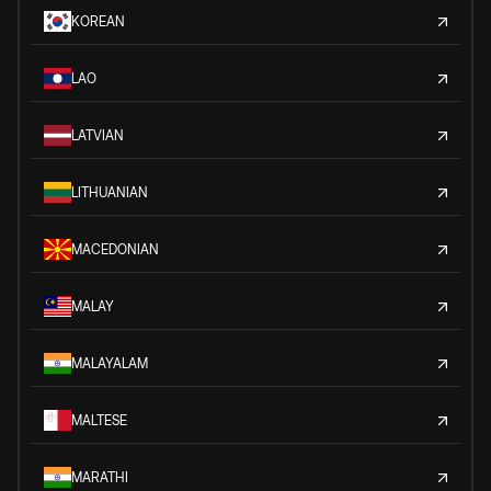
KOREAN
LAO
LATVIAN
LITHUANIAN
MACEDONIAN
MALAY
MALAYALAM
MALTESE
MARATHI