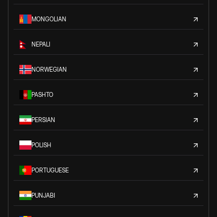
MONGOLIAN
NEPALI
NORWEGIAN
PASHTO
PERSIAN
POLISH
PORTUGUESE
PUNJABI