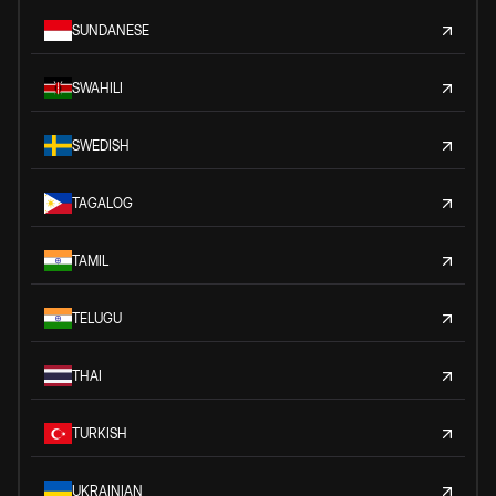
SUNDANESE
SWAHILI
SWEDISH
TAGALOG
TAMIL
TELUGU
THAI
TURKISH
UKRAINIAN