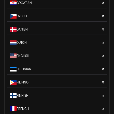
CROATIAN
CZECH
DANISH
DUTCH
ENGLISH
ESTONIAN
FILIPINO
FINNISH
FRENCH