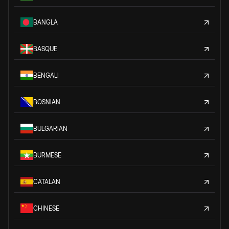
BANGLA
BASQUE
BENGALI
BOSNIAN
BULGARIAN
BURMESE
CATALAN
CHINESE