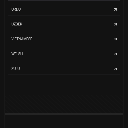
URDU
UZBEK
VIETNAMESE
WELSH
ZULU