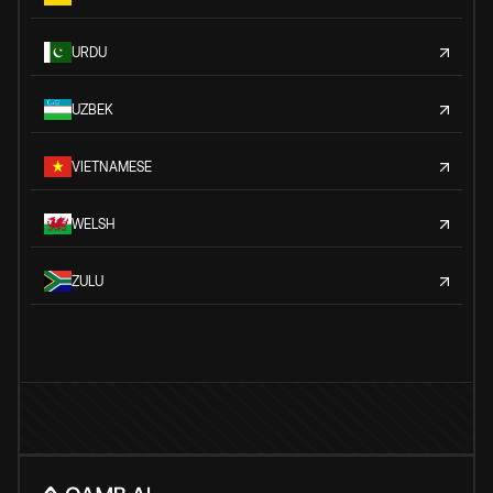
URDU
UZBEK
VIETNAMESE
WELSH
ZULU