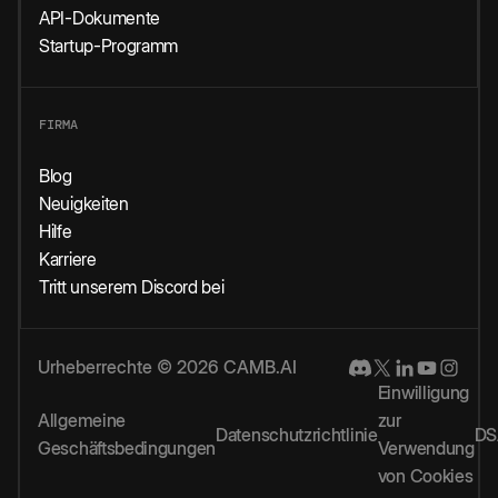
API-Dokumente
Startup-Programm
FIRMA
Blog
Neuigkeiten
Hilfe
Karriere
Tritt unserem Discord bei
Urheberrechte © 2026 CAMB.AI
Einwilligung
Allgemeine
zur
Datenschutzrichtlinie
DS
Geschäftsbedingungen
Verwendung
von Cookies