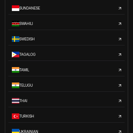
SUNDANESE
SWAHILI
SWEDISH
TAGALOG
TAMIL
TELUGU
THAI
TURKISH
UKRAINIAN