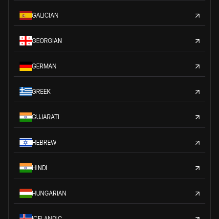
GALICIAN
GEORGIAN
GERMAN
GREEK
GUJARATI
HEBREW
HINDI
HUNGARIAN
ICELANDIC