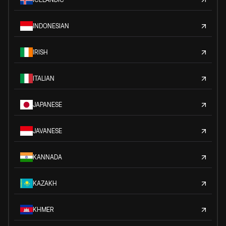
INDONESIAN
IRISH
ITALIAN
JAPANESE
JAVANESE
KANNADA
KAZAKH
KHMER