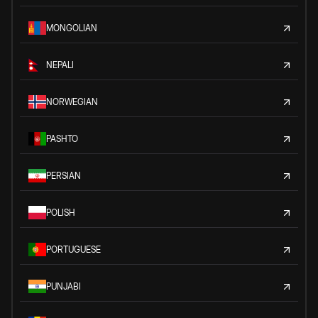
MONGOLIAN
NEPALI
NORWEGIAN
PASHTO
PERSIAN
POLISH
PORTUGUESE
PUNJABI