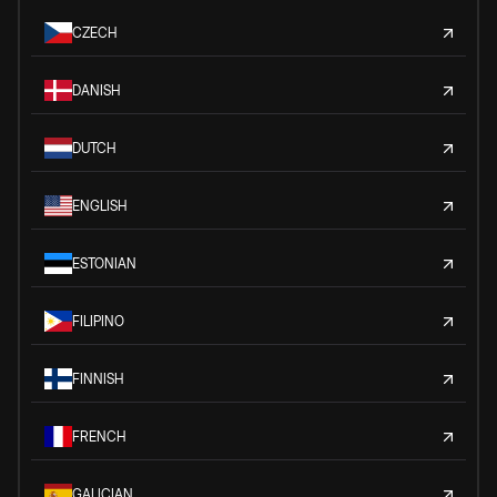
CZECH
DANISH
DUTCH
ENGLISH
ESTONIAN
FILIPINO
FINNISH
FRENCH
GALICIAN