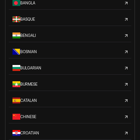
BANGLA
BASQUE
BENGALI
BOSNIAN
BULGARIAN
BURMESE
CATALAN
CHINESE
CROATIAN