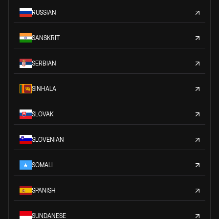
RUSSIAN
SANSKRIT
SERBIAN
SINHALA
SLOVAK
SLOVENIAN
SOMALI
SPANISH
SUNDANESE