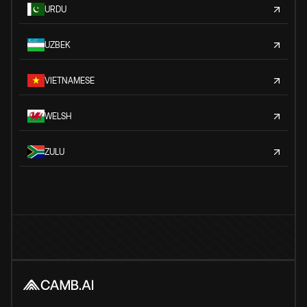
URDU
UZBEK
VIETNAMESE
WELSH
ZULU