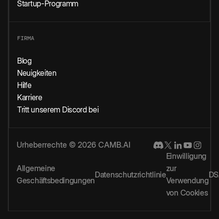
Startup-Programm
FIRMA
Blog
Neuigkeiten
Hilfe
Karriere
Tritt unserem Discord bei
Urheberrechte © 2026 CAMB.AI
Einwilligung
Allgemeine
zur
Datenschutzrichtlinie
DS
Geschäftsbedingungen
Verwendung
von Cookies