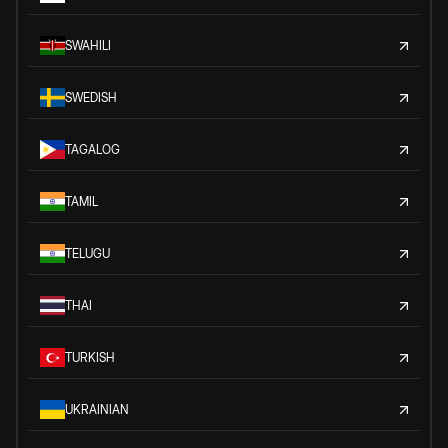
SWAHILI
SWEDISH
TAGALOG
TAMIL
TELUGU
THAI
TURKISH
UKRAINIAN