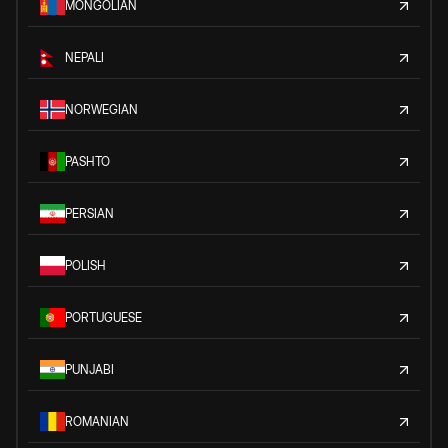
MONGOLIAN
NEPALI
NORWEGIAN
PASHTO
PERSIAN
POLISH
PORTUGUESE
PUNJABI
ROMANIAN