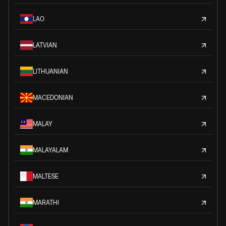
LAO
LATVIAN
LITHUANIAN
MACEDONIAN
MALAY
MALAYALAM
MALTESE
MARATHI