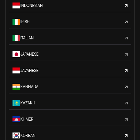
INDONESIAN
IRISH
ITALIAN
JAPANESE
JAVANESE
KANNADA
KAZAKH
KHMER
KOREAN