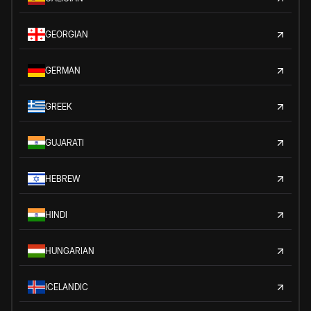
GEORGIAN
GERMAN
GREEK
GUJARATI
HEBREW
HINDI
HUNGARIAN
ICELANDIC