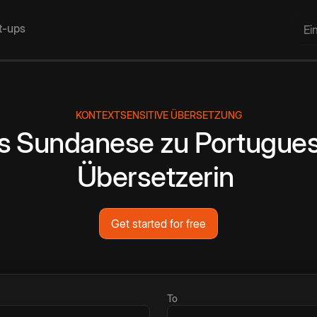
rt-ups
Ei
KONTEXTSENSITIVE ÜBERSETZUNG
s
Sundanese
zu
Portugue
Übersetzerin
Get started for free
To