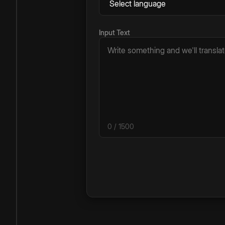
Input Text
0
/ 1500