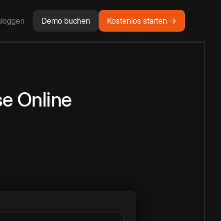
nloggen
Demo buchen
Kostenlos starten →
se
Online