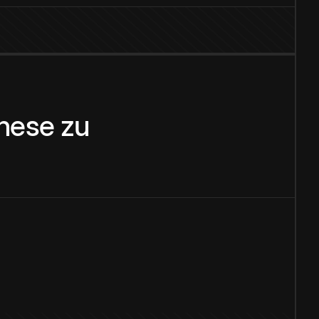
nese
zu