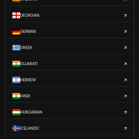
GEORGIAN
GERMAN
GREEK
GUJARATI
HEBREW
HINDI
HUNGARIAN
ICELANDIC