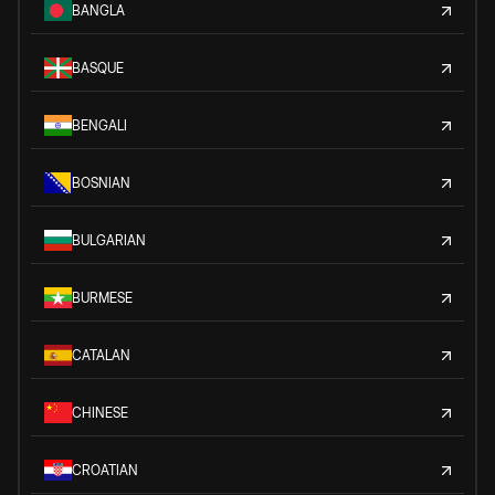
BANGLA
BASQUE
BENGALI
BOSNIAN
BULGARIAN
BURMESE
CATALAN
CHINESE
CROATIAN