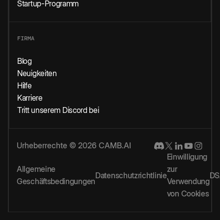
Startup-Programm
FIRMA
Blog
Neuigkeiten
Hilfe
Karriere
Tritt unserem Discord bei
Urheberrechte © 2026 CAMB.AI
Einwilligung
Allgemeine
zur
Datenschutzrichtlinie
DS
Geschäftsbedingungen
Verwendung
von Cookies