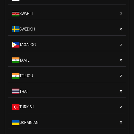
SWAHILI
SWEDISH
TAGALOG
TAMIL
TELUGU
THAI
TURKISH
UKRAINIAN