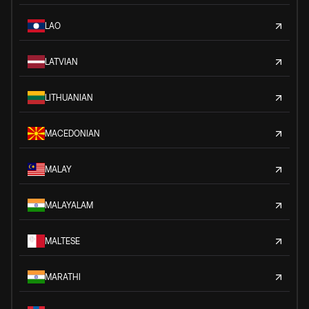
LAO
LATVIAN
LITHUANIAN
MACEDONIAN
MALAY
MALAYALAM
MALTESE
MARATHI