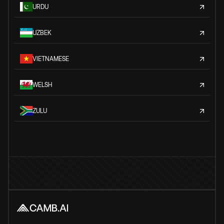
URDU
UZBEK
VIETNAMESE
WELSH
ZULU