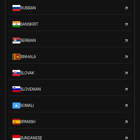
RUSSIAN
SANSKRIT
SERBIAN
SINHALA
SLOVAK
SLOVENIAN
SOMALI
SPANISH
SUNDANESE