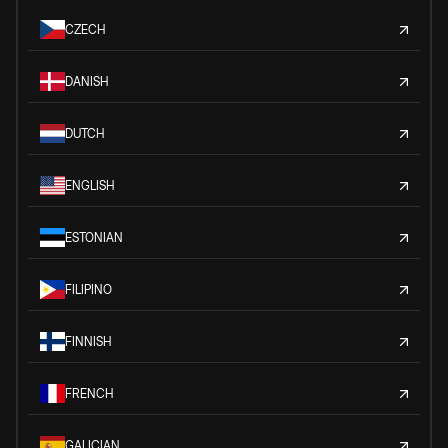
CZECH
DANISH
DUTCH
ENGLISH
ESTONIAN
FILIPINO
FINNISH
FRENCH
GALICIAN