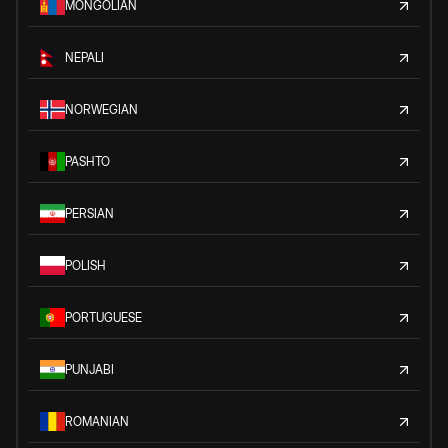
MONGOLIAN
NEPALI
NORWEGIAN
PASHTO
PERSIAN
POLISH
PORTUGUESE
PUNJABI
ROMANIAN