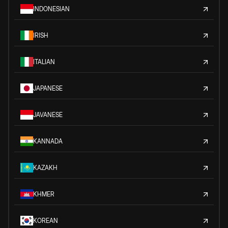
INDONESIAN
IRISH
ITALIAN
JAPANESE
JAVANESE
KANNADA
KAZAKH
KHMER
KOREAN